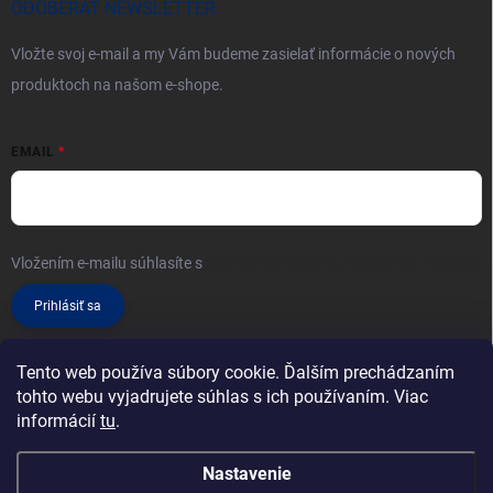
ODOBERAŤ NEWSLETTER
Vložte svoj e-mail a my Vám budeme zasielať informácie o nových
produktoch na našom e-shope.
EMAIL
Vložením e-mailu súhlasíte s
podmienkami ochrany osobných údajov
Prihlásiť sa
Tento web používa súbory cookie. Ďalším prechádzaním
tohto webu vyjadrujete súhlas s ich používaním. Viac
informácií
tu
.
Nastavenie