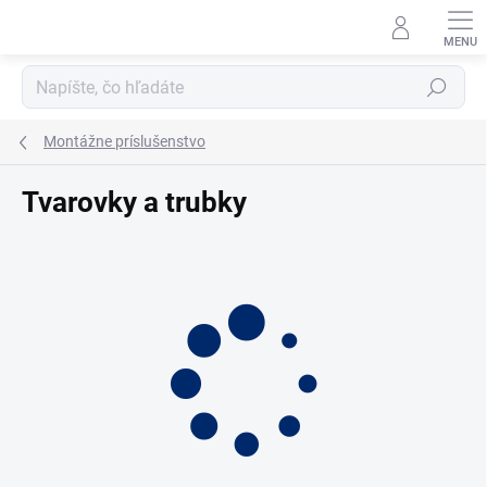
Prejsť
na
obsah
Hľadať
Montážne príslušenstvo
Tvarovky a trubky