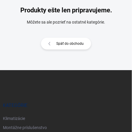
Produkty ešte len pripravujeme.
Môžete sa ale pozrieť na ostatné kategórie.
Späť do obchodu
Z
á
p
ä
t
i
KATEGÓRIE
e
Klimatizácie
Montážne príslušenstvo