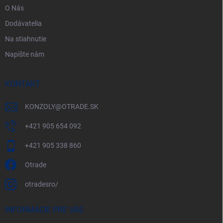
O Nás
Dodávatelia
Na stiahnutie
Napíšte nám
KONTAKT
KONZOLY
@
OTRADE.SK
+421 905 654 092
+421 905 338 860
Otrade
otradesro/
INFORMÁCIE PRE VÁS