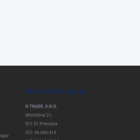
FAKTURAČNÉ ÚDAJE
O TRADE, S.R.O.
Montážna 21,
971 01 Prievidza
IČO: 36 680 419
ajov