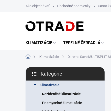
Prejsť
Ako objednávať
Obchodné podmienky
Často k
na
obsah
KLIMATIZÁCIE
TEPELNÉ ČERPADLÁ
Domov
Klimatizácie
Xtreme Save MULTISPLIT M
B
Kategórie
o
Preskočiť
č
kategórie
n
Klimatizácie
ý
Rezidenčné klimatizácie
p
a
Priemyselné klimatizácie
n