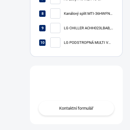
Kanálový split MTI-36HWFN8-
SP (R32, 10,6 kW)
LG CHILLER ACHH023LBAB,
VÝKON CH/V 74/82 KW
LG PODSTROPNÁ MULTI V
vnútorná jednotka
ARNU18GV1A4, výkon ch/v
5,6/6,3 kW
Máte otázku?
Obráťte se na nás.
Kontaktní formulář