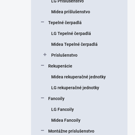
LG Príslušenstvo
e
l
Midea príšlušenstvo
Tepelné čerpadlá
LG Tepelné čerpadlá
Midea Tepelné čerpadlá
Príslušenstvo
Rekuperácie
Midea rekuperačné jednotky
LG rekuperačné jednotky
Fancoily
LG Fancoily
Midea Fancoily
Montážne príslušenstvo