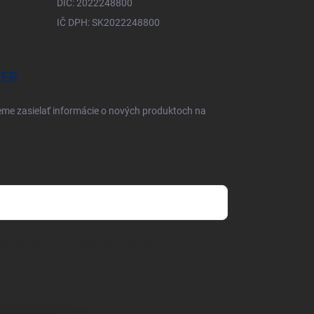
DIČ: 2022248800
IČ DPH: SK2022248800
TER
eme zasielať informácie o nových produktoch na
mienkami ochrany osobných údajov