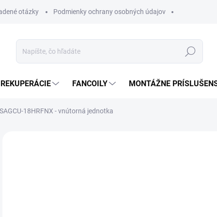
ladené otázky
Podmienky ochrany osobných údajov
Hľadať
REKUPERÁCIE
FANCOILY
MONTÁŽNE PRÍSLUŠEN
SAGCU-18HRFNX - vnútorná jednotka
Neohodnotené
Podrobnosti hodnotenia
ZNAČKA
SK
Xtre
ŠP