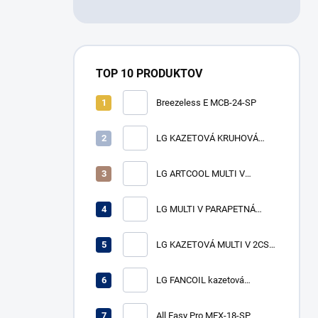
TOP 10 PRODUKTOV
Breezeless E MCB-24-SP
LG KAZETOVÁ KRUHOVÁ
MULTI V vnútorná jednotka
ARNU24GTYA4 VÝKON CH/V
LG ARTCOOL MULTI V
7,1/8,0 kW
vnútorná jednotka
ARNU15GSJR4, výkon ch/v
LG MULTI V PARAPETNÁ
4,5/5,0 kW
NEOPLÁŠTENÁ - vnútorná
jednotka ARNU07GCEU4
LG KAZETOVÁ MULTI V 2CST-
VÝKON CH/V 2,2/2,5 kW
vnútorná jednotka
ARNU12GTSC4 VÝKON CH/V
LG FANCOIL kazetová
3,6/4,0 kW
jednotka 4cst WF4A041CG0A
ch/v 4,1/4,5 kW
All Easy Pro MEX-18-SP