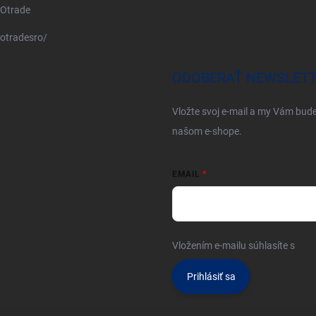
Otrade
otradesro/
ODOBERAŤ NEWSLET
Vložte svoj e-mail a my Vám bud
našom e-shope.
EMAIL
Vložením e-mailu súhlasíte s
pod
Prihlásiť sa