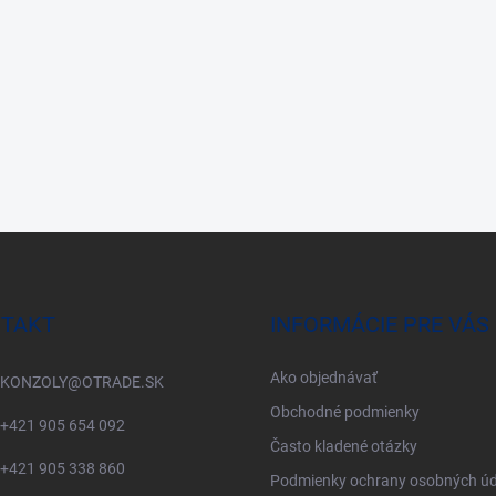
TAKT
INFORMÁCIE PRE VÁS
Ako objednávať
KONZOLY
@
OTRADE.SK
Obchodné podmienky
+421 905 654 092
Často kladené otázky
+421 905 338 860
Podmienky ochrany osobných úd