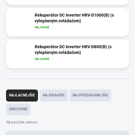
Rekuperátor DC Inverter HRV-D1000(B) (s
vylepšeným ovládačom)
SKLADOM
Rekuperátor DC Inverter HRV-D800(B) (s
vylepšeným ovládačom)
SKLADOM
R
a
NAJLACNEJŠIE
NAJDRAHŠIE
NAJPREDÁVANEJŠIE
d
e
ABECEDNE
n
i
16
položiek celkom
e
p