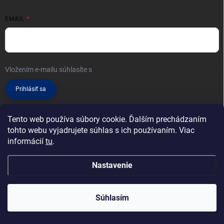
EMAIL
Vložením e-mailu súhlasíte s
podmienkami ochrany osobných údajov
Prihlásiť sa
Tento web používa súbory cookie. Ďalším prechádzaním
tohto webu vyjadrujete súhlas s ich používaním. Viac
informácií
tu
.
Nastavenie
Copyright 2026
Klimatizácie, konzoly a príslušenstvo
. Všetky práva
vyhradené.
Súhlasím
Vytvoril Shoptet