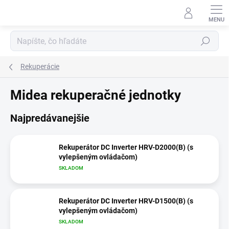
Prejsť
na
obsah
Hľadať
Rekuperácie
Midea rekuperačné jednotky
Najpredávanejšie
Rekuperátor DC Inverter HRV-D2000(B) (s
vylepšeným ovládačom)
SKLADOM
Rekuperátor DC Inverter HRV-D1500(B) (s
vylepšeným ovládačom)
SKLADOM