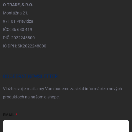
O TRADE, S.R.O.
Montážna 21,
971 01 Prievidza
IČO: 36 680 419
DIČ: 2022248800
IČ DPH: SK2022248800
ODOBERAŤ NEWSLETTER
Vložte svoj e-mail a my Vám budeme zasielať informácie o nových
produktoch na našom e-shope.
EMAIL