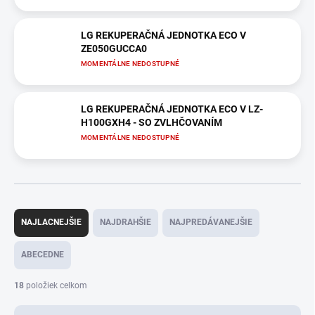
LG REKUPERAČNÁ JEDNOTKA ECO V
ZE050GUCCA0
MOMENTÁLNE NEDOSTUPNÉ
LG REKUPERAČNÁ JEDNOTKA ECO V LZ-
H100GXH4 - SO ZVLHČOVANÍM
MOMENTÁLNE NEDOSTUPNÉ
R
a
NAJLACNEJŠIE
NAJDRAHŠIE
NAJPREDÁVANEJŠIE
d
e
ABECEDNE
n
i
18
položiek celkom
e
p