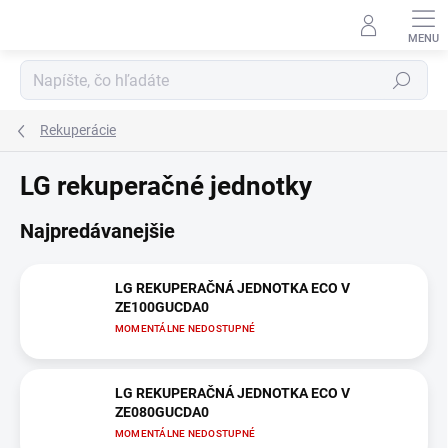
Prejsť
na
obsah
Hľadať
Rekuperácie
LG rekuperačné jednotky
Najpredávanejšie
LG REKUPERAČNÁ JEDNOTKA ECO V
ZE100GUCDA0
MOMENTÁLNE NEDOSTUPNÉ
LG REKUPERAČNÁ JEDNOTKA ECO V
ZE080GUCDA0
MOMENTÁLNE NEDOSTUPNÉ