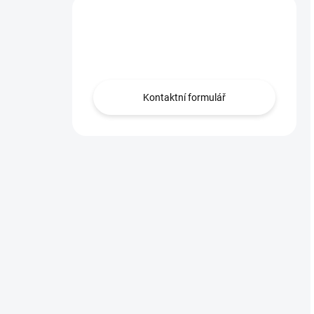
Máte otázku?
Obráťte se na nás.
Kontaktní formulář