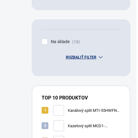
Na sklade
19
ROZBALIŤ FILTER
TOP 10 PRODUKTOV
Kanálový split MTI-55HWFN8-
SP (R32, 16,1 kW)
Kazetový split MCD1-
48HRFN8-W-SP (R32, 14,1
kW, s breezeless funkciou)