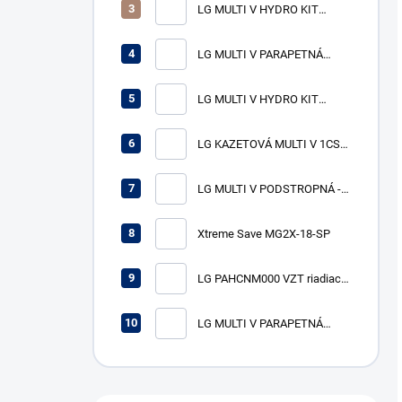
LG MULTI V HYDRO KIT
ARNH08GK3A4
vysokoteplotná jednotka
LG MULTI V PARAPETNÁ
VÝKON CH/V -/25,2 kW
OPLÁŠTENÁ - vnútorná
jednotka ARNU24GCFA4
LG MULTI V HYDRO KIT
VÝKON CH/V 7,1/8,0 kW
ARNH04GK2A4
strednoteplotná jednotka
LG KAZETOVÁ MULTI V 1CST-
VÝKON CH/V 12,3/13,8 kW
vnútorná jednotka
ARNU24GTTB4 VÝKON CH/V
LG MULTI V PODSTROPNÁ -
7,1/8,0 kW
vnútorná jednotka nasávania
čerstvého vzduchu
Xtreme Save MG2X-18-SP
ARNU76GB8Z4 VÝKON CH/V
22,4/21,4 kW
LG PAHCNM000 VZT riadiaci
box
LG MULTI V PARAPETNÁ
KONZOLA - vnútorná jednotka
ARNU07GQAA4 VÝKON CH/V
2,2/2,5 kW