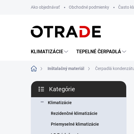
Prejsť
Ako objednávať
Obchodné podmienky
Často k
na
obsah
KLIMATIZÁCIE
TEPELNÉ ČERPADLÁ
Domov
Inštalačný materiál
Čerpadlá kondenzát
B
Kategórie
o
Preskočiť
č
kategórie
n
Klimatizácie
ý
Rezidenčné klimatizácie
p
a
Priemyselné klimatizácie
n