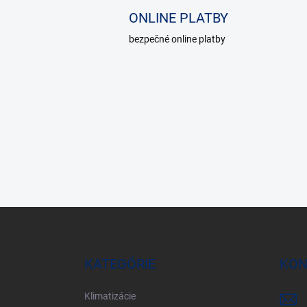
ONLINE PLATBY
bezpečné online platby
Z
á
p
ä
KATEGÓRIE
KON
t
i
Klimatizácie
e