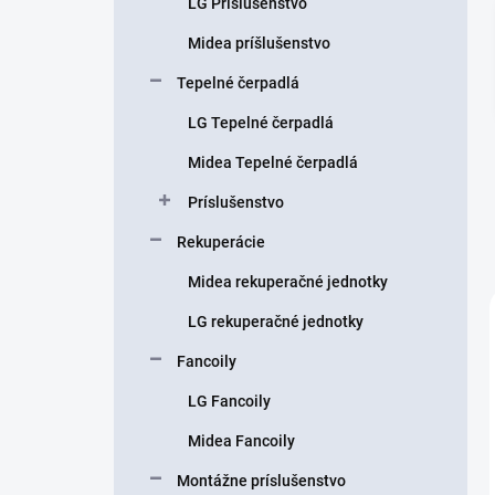
LG Príslušenstvo
e
l
Midea príšlušenstvo
Tepelné čerpadlá
LG Tepelné čerpadlá
Midea Tepelné čerpadlá
Príslušenstvo
Rekuperácie
Midea rekuperačné jednotky
LG rekuperačné jednotky
Fancoily
LG Fancoily
Midea Fancoily
Montážne príslušenstvo