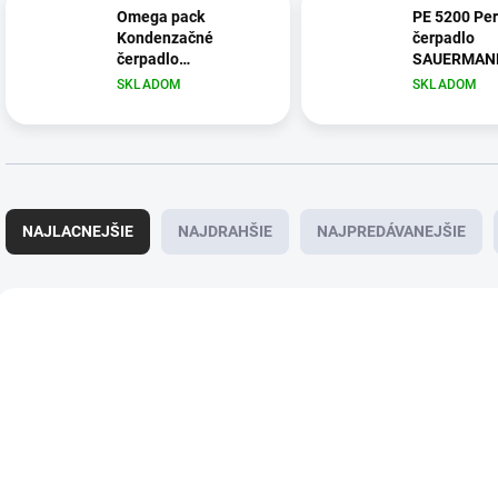
Omega pack
PE 5200 Per
Kondenzačné
čerpadlo
čerpadlo
SAUERMAN
SAUERMANN
SKLADOM
SKLADOM
R
a
NAJLACNEJŠIE
NAJDRAHŠIE
NAJPREDÁVANEJŠIE
d
e
n
V
i
ý
177
e
p
p
i
r
s
o
p
d
r
u
o
k
d