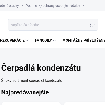
ladené otázky
Podmienky ochrany osobných údajov
Hľadať
REKUPERÁCIE
FANCOILY
MONTÁŽNE PRÍSLUŠEN
u
Čerpadlá kondenzátu
Široký sortiment čepradiel kondezátu
Najpredávanejšie