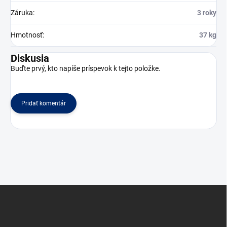
Záruka
:
3 roky
Hmotnosť
:
37 kg
Diskusia
Buďte prvý, kto napíše príspevok k tejto položke.
Pridať komentár
Z
á
p
ä