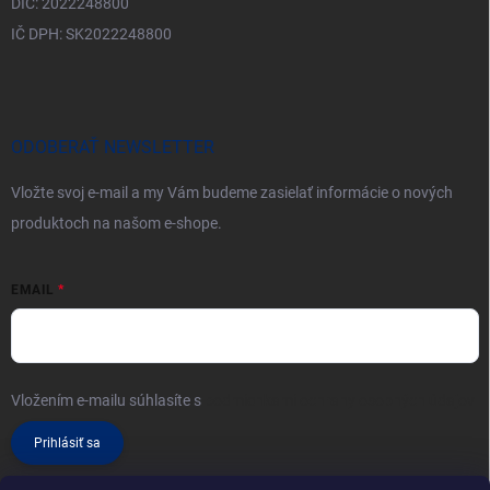
DIČ: 2022248800
IČ DPH: SK2022248800
ODOBERAŤ NEWSLETTER
Vložte svoj e-mail a my Vám budeme zasielať informácie o nových
produktoch na našom e-shope.
EMAIL
Vložením e-mailu súhlasíte s
podmienkami ochrany osobných údajov
Prihlásiť sa