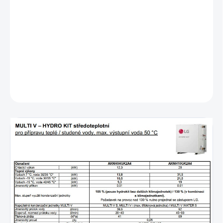
Ekologické prevedenie (ekologické riešenie znižujúce emisie CO2)
Úspora miesta (kompaktné rozmery a design)
Úspora nákladov vďaka vysokej účinnosti
Úspory energie vďaka rekuperácii tepla
DETAILNÉ INFORMÁCIE
OPÝTAŤ SA