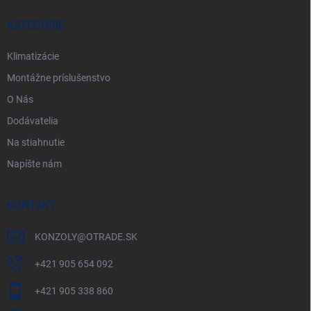
t
i
KATEGÓRIE
e
Klimatizácie
Montážne príslušenstvo
O Nás
Dodávatelia
Na stiahnutie
Napíšte nám
KONTAKT
KONZOLY
@
OTRADE.SK
+421 905 654 092
+421 905 338 860