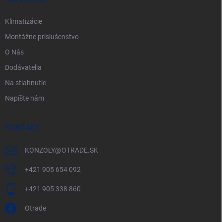
e
Klimatizácie
Montážne príslušenstvo
O Nás
Dodávatelia
Na stiahnutie
Napíšte nám
KONTAKT
KONZOLY
@
OTRADE.SK
+421 905 654 092
+421 905 338 860
Otrade