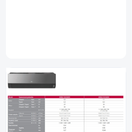
Chladiaci výkon: 7,1 kW
Vykurovací výkon: 8 kW
Rozmery: 1030x325x245 mm
Hlučnosť: 35-43 dBA
Chladivo: R410a
DETAILNÉ INFORMÁCIE
OPÝTAŤ SA