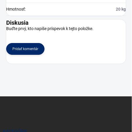
Hmotnosť
:
20 kg
Diskusia
Buďte prvý, kto napíše príspevok k tejto položke.
Pridať komentár
Z
á
p
ä
t
i
KATEGÓRIE