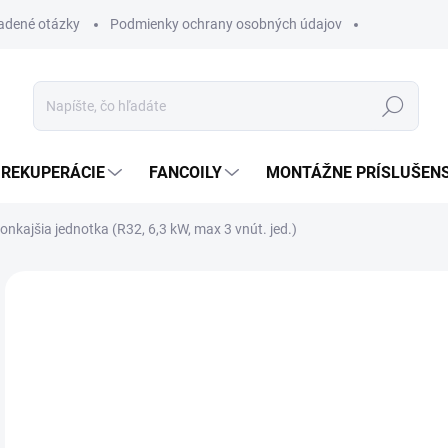
ladené otázky
Podmienky ochrany osobných údajov
Hľadať
REKUPERÁCIE
FANCOILY
MONTÁŽNE PRÍSLUŠEN
kajšia jednotka (R32, 6,3 kW, max 3 vnút. jed.)
Neohodnotené
Podrobnosti hodnotenia
ZNAČKA
SK