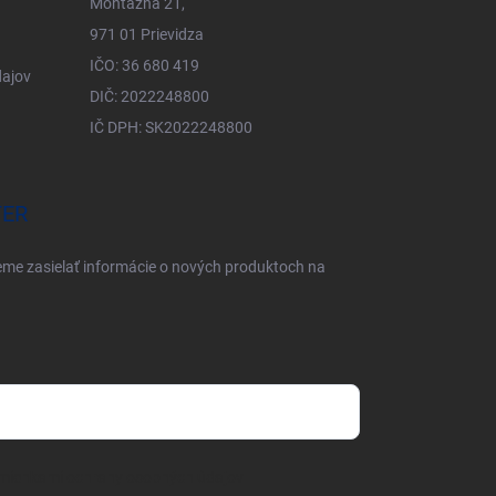
Montážna 21,
971 01 Prievidza
IČO: 36 680 419
ajov
DIČ: 2022248800
IČ DPH: SK2022248800
TER
eme zasielať informácie o nových produktoch na
mienkami ochrany osobných údajov