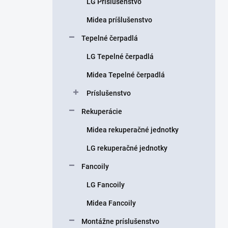
LG Príslušenstvo
e
l
Midea príšlušenstvo
Tepelné čerpadlá
LG Tepelné čerpadlá
Midea Tepelné čerpadlá
Príslušenstvo
Rekuperácie
Midea rekuperačné jednotky
LG rekuperačné jednotky
Fancoily
LG Fancoily
Midea Fancoily
Montážne príslušenstvo