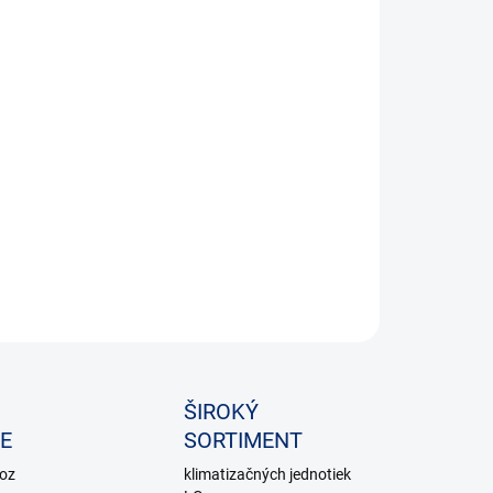
5 stupňový vonkajší ventilátor
ILNÉ INFORMÁCIE
OPÝTAŤ SA
ŠIROKÝ
E
SORTIMENT
voz
klimatizačných jednotiek