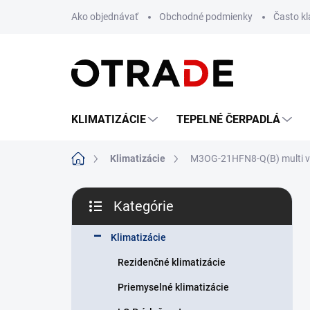
Prejsť
Ako objednávať
Obchodné podmienky
Často k
na
obsah
KLIMATIZÁCIE
TEPELNÉ ČERPADLÁ
Domov
Klimatizácie
M3OG-21HFN8-Q(B) multi von
B
Kategórie
o
Preskočiť
č
kategórie
n
Klimatizácie
ý
Rezidenčné klimatizácie
p
a
Priemyselné klimatizácie
n