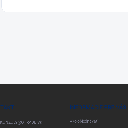
TAKT
INFORMÁCIE PRE VÁS
Ako objednávať
KONZOLY
@
OTRADE.SK