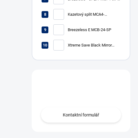
SP
Kazetový split MCA4-
12HRFNX (R32, 3,5 kW, s
breezeless funkciou)
Breezeless E MCB-24-SP
Xtreme Save Black Mirror
MG2X-12-BL-SP
Máte otázku?
Obráťte se na nás.
Kontaktní formulář