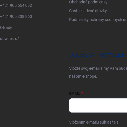
Obchodné podmienky
+421 905 654 092
Často kladené otázky
+421 905 338 860
Podmienky ochrany osobných úd
Otrade
otradesro/
ODOBERAŤ NEWSLET
Vložte svoj e-mail a my Vám bud
našom e-shope.
EMAIL
Vložením e-mailu súhlasíte s
pod