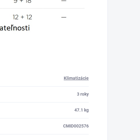
Klimatizácie
3 roky
47.1 kg
CMID002576