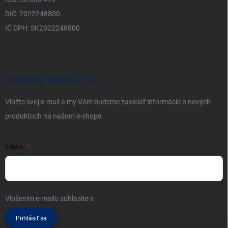
DIČ: 2022248800
IČ DPH: SK2022248800
ODOBERAŤ NEWSLETTER
Vložte svoj e-mail a my Vám budeme zasielať informácie o nových
produktoch na našom e-shope.
EMAIL
Vložením e-mailu súhlasíte s
podmienkami ochrany osobných údajov
Prihlásiť sa