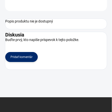
OPÝTAŤ SA
Popis produktu nie je dostupný
Diskusia
Buďte prvý, kto napíše príspevok k tejto položke.
Pridať komentár
Z
á
p