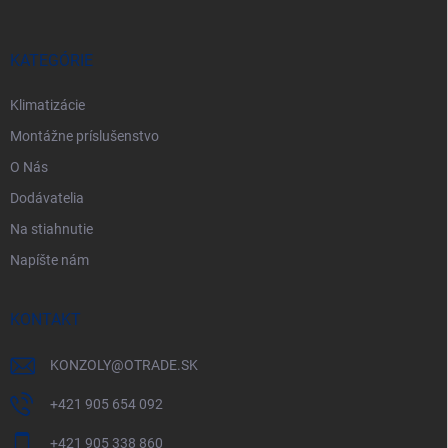
ä
t
i
KATEGÓRIE
e
Klimatizácie
Montážne príslušenstvo
O Nás
Dodávatelia
Na stiahnutie
Napíšte nám
KONTAKT
KONZOLY
@
OTRADE.SK
+421 905 654 092
+421 905 338 860