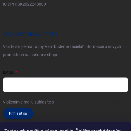
IČ DPH: SK2022248800
ODOBERAŤ NEWSLETTER
Vložte svoj e-mail a my Vám budeme zasielať informácie o nových
produktoch na našom e-shope.
EMAIL
Vložením e-mailu súhlasíte s
podmienkami ochrany osobných údajov
Prihlásiť sa