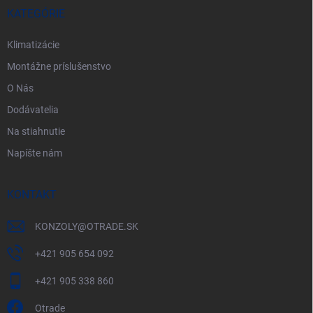
i
KATEGÓRIE
e
Klimatizácie
Montážne príslušenstvo
O Nás
Dodávatelia
Na stiahnutie
Napíšte nám
KONTAKT
KONZOLY
@
OTRADE.SK
+421 905 654 092
+421 905 338 860
Otrade