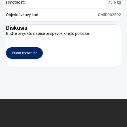
Hmotnosť
:
75.6 kg
Objednávkový kód
:
CMID002592
Diskusia
Buďte prvý, kto napíše príspevok k tejto položke.
Pridať komentár
Z
á
p
ä
t