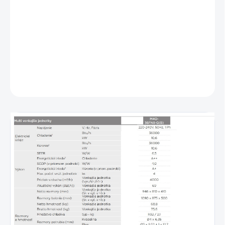
Ohrev vaničky kondenzátu
Ohrev kompresoru
Typ chladiva: R32
5 stupňový vonkajší ventilátor
DETAILNÉ INFORMÁCIE
OPÝTAŤ SA