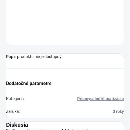
Vykurovací výkon: 2,5 kW
Rozmery: 818x316x189 mm
Hlučnosť: 28-32 dBA
Chladivo: R410a
OPÝTAŤ SA
Popis produktu nie je dostupný
Dodatočné parametre
Kategória
:
Priemyselné klimatizácie
Záruka
:
3 roky
Diskusia