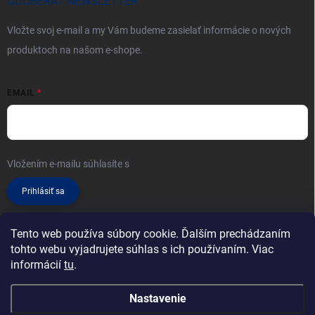
ODOBERAŤ NEWSLETTER
Vložte svoj e-mail a my Vám budeme zasielať informácie o nových
produktoch na našom e-shope.
EMAIL
Vložením e-mailu súhlasíte s
podmienkami ochrany osobných údajov
Prihlásiť sa
Tento web používa súbory cookie. Ďalším prechádzaním
tohto webu vyjadrujete súhlas s ich používaním. Viac
informácií
tu
.
Nastavenie