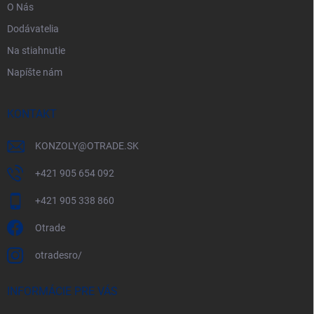
O Nás
Dodávatelia
Na stiahnutie
Napíšte nám
KONTAKT
KONZOLY
@
OTRADE.SK
+421 905 654 092
+421 905 338 860
Otrade
otradesro/
INFORMÁCIE PRE VÁS