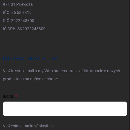
971 01 Prievidza
IČO: 36 680 419
DIČ: 2022248800
IČ DPH: SK2022248800
ODOBERAŤ NEWSLETTER
Vložte svoj e-mail a my Vám budeme zasielať informácie o nových
produktoch na našom e-shope.
EMAIL
Vložením e-mailu súhlasíte s
podmienkami ochrany osobných údajov