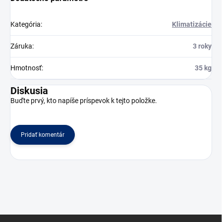
Kategória
:
Klimatizácie
Záruka
:
3 roky
Hmotnosť
:
35 kg
Diskusia
Buďte prvý, kto napíše príspevok k tejto položke.
Pridať komentár
Z