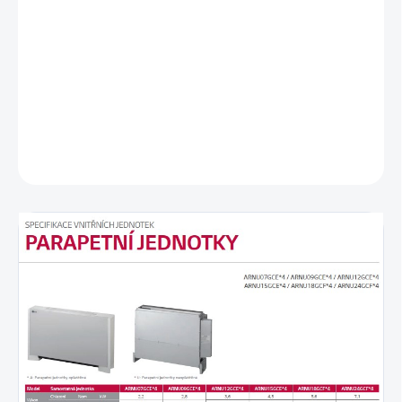
Ovládanie cez Wi-Fi prostredníctvom ThinQ
Ochrana proti studenému prievanu
3-cestné flexibilné vedenie
Výsuvný filter
DETAILNÉ INFORMÁCIE
OPÝTAŤ SA