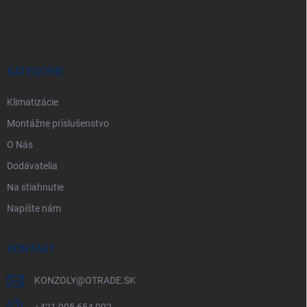
á
p
ä
t
i
KATEGÓRIE
e
Klimatizácie
Montážne príslušenstvo
O Nás
Dodávatelia
Na stiahnutie
Napíšte nám
KONTAKT
KONZOLY
@
OTRADE.SK