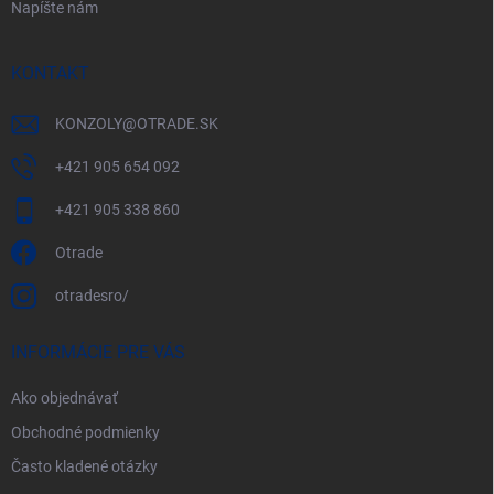
Napíšte nám
KONTAKT
KONZOLY
@
OTRADE.SK
+421 905 654 092
+421 905 338 860
Otrade
otradesro/
INFORMÁCIE PRE VÁS
Ako objednávať
Obchodné podmienky
Často kladené otázky