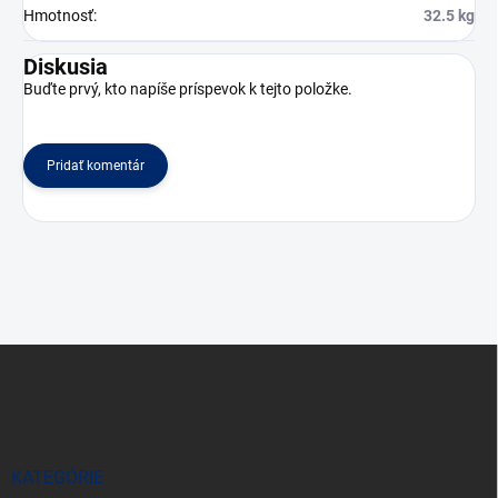
Hmotnosť
:
32.5 kg
Diskusia
Buďte prvý, kto napíše príspevok k tejto položke.
Pridať komentár
Z
á
p
ä
t
i
KATEGÓRIE