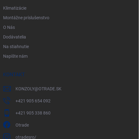
e
Klimatizácie
Montážne príslušenstvo
O Nás
Dodávatelia
Na stiahnutie
Napíšte nám
KONTAKT
KONZOLY
@
OTRADE.SK
+421 905 654 092
+421 905 338 860
Otrade
otradesro/