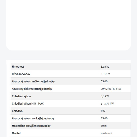
Automatický restart
Duálne snímanie
DETAILNÉ INFORMÁCIE
OPÝTAŤ SA