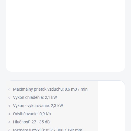
Luxusné zrkadlovo-čierne prevedenie
WiFi a aplikácia LG ThinQ
UVnano™
Funkcia "Komfortný vzduch"
Plasmaster™ Ionizer+
Nízka hlučnosť
DETAILNÉ INFORMÁCIE
OPÝTAŤ SA