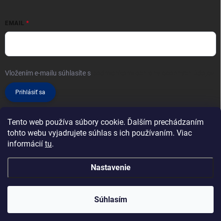
EMAIL
Vložením e-mailu súhlasíte s
podmienkami ochrany osobných údajov
Prihlásiť sa
Tento web používa súbory cookie. Ďalším prechádzaním
tohto webu vyjadrujete súhlas s ich používaním. Viac
informácií
tu
.
Nastavenie
Copyright 2026
Klimatizácie, konzoly a príslušenstvo
. Všetky práva
vyhradené.
Súhlasím
Vytvoril Shoptet