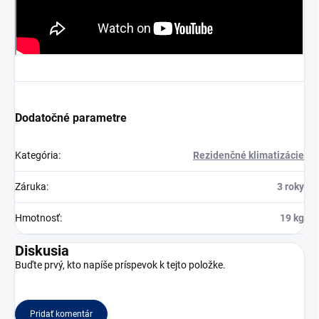
Dodatočné parametre
Kategória
:
Rezidenčné klimatizácie
Záruka
:
3 roky
Hmotnosť
:
19 kg
Diskusia
Buďte prvý, kto napíše príspevok k tejto položke.
Pridať komentár