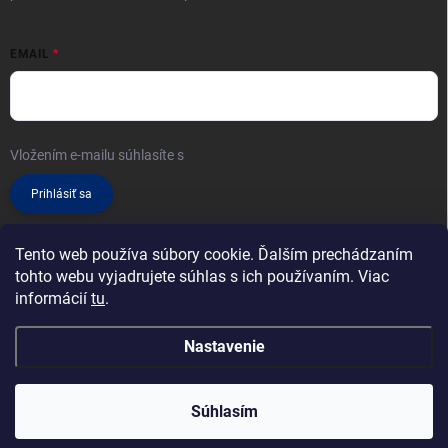
EMAIL
Vložením e-mailu súhlasíte s
podmienkami ochrany osobných údajov
Prihlásiť sa
Tento web používa súbory cookie. Ďalším prechádzaním
tohto webu vyjadrujete súhlas s ich používaním. Viac
informácií
tu
.
Nastavenie
Copyright 2026
Klimatizácie, konzoly a príslušenstvo
. Všetky práva
vyhradené.
Súhlasím
Vytvoril Shoptet