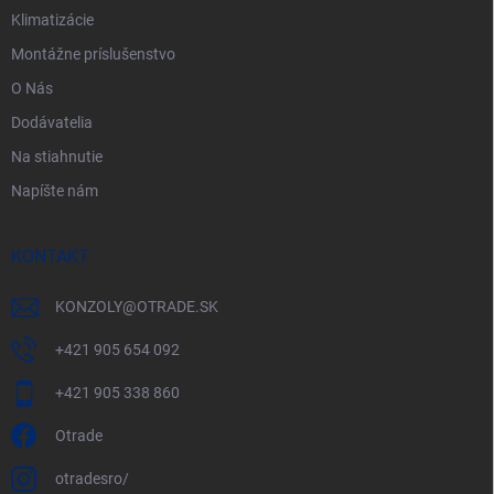
Klimatizácie
Montážne príslušenstvo
O Nás
Dodávatelia
Na stiahnutie
Napíšte nám
KONTAKT
KONZOLY
@
OTRADE.SK
+421 905 654 092
+421 905 338 860
Otrade
otradesro/