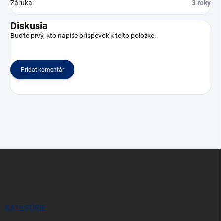
Záruka
:
3 roky
Diskusia
Buďte prvý, kto napíše príspevok k tejto položke.
Pridať komentár
Z
á
p
ä
t
i
KATEGÓRIE
e