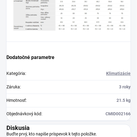
Dodatočné parametre
Kategória
:
Klimatizácie
Záruka
:
3 roky
Hmotnosť
:
21.5 kg
Objednávkový kód
:
CMID002166
Diskusia
Buďte prvý, kto napíše príspevok k tejto položke.