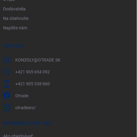
Dodávatelia
Na stiahnutie
Napíšte nám
KONTAKT
KONZOLY
@
OTRADE.SK
+421 905 654 092
+421 905 338 860
Otrade
otradesro/
INFORMÁCIE PRE VÁS
Ako objednávať