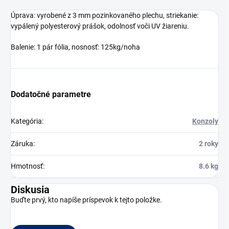
Úprava: vyrobené z 3 mm pozinkovaného plechu, striekanie:
vypálený polyesterový prášok, odolnosť voči UV žiareniu.
Balenie: 1 pár fólia, nosnosť: 125kg/noha
Dodatočné parametre
Kategória
:
Konzoly
Záruka
:
2 roky
Hmotnosť
:
8.6 kg
Diskusia
Buďte prvý, kto napíše príspevok k tejto položke.