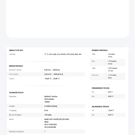
1 Taška na prenášanie
DETAILNÉ INFORMÁCIE
OPÝTAŤ SA