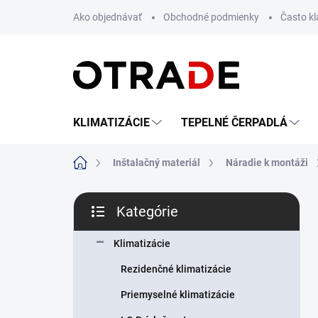
Prejsť
Ako objednávať
Obchodné podmienky
Často k
na
obsah
KLIMATIZÁCIE
TEPELNÉ ČERPADLÁ
Domov
Inštalačný materiál
Náradie k montáži
B
Kategórie
o
Preskočiť
č
kategórie
n
Klimatizácie
ý
Rezidenčné klimatizácie
p
a
Priemyselné klimatizácie
n