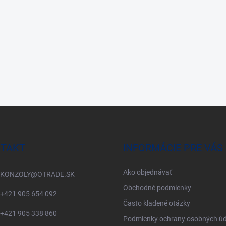
TAKT
INFORMÁCIE PRE VÁS
Ako objednávať
KONZOLY
@
OTRADE.SK
Obchodné podmienky
+421 905 654 092
Často kladené otázky
+421 905 338 860
Podmienky ochrany osobných úd