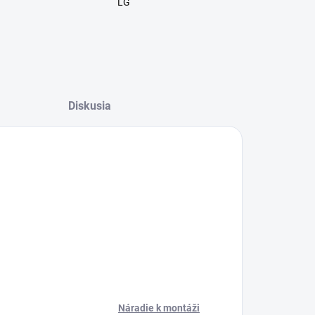
LG
Diskusia
Náradie k montáži