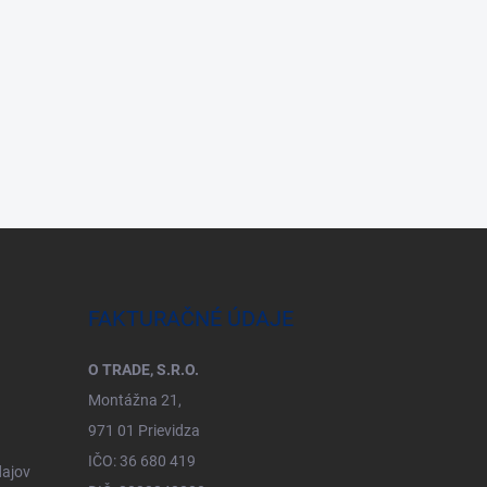
FAKTURAČNÉ ÚDAJE
O TRADE, S.R.O.
Montážna 21,
971 01 Prievidza
IČO: 36 680 419
ajov