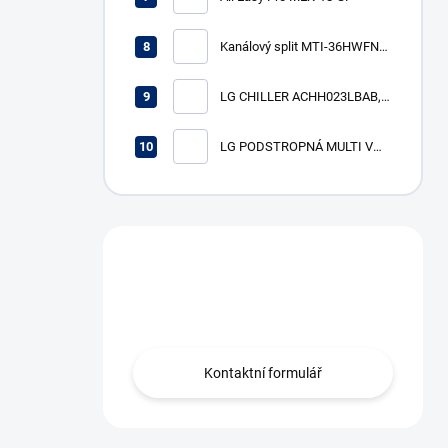
Kanálový split MTI-36HWFN8-
SP (R32, 10,6 kW)
LG CHILLER ACHH023LBAB,
VÝKON CH/V 74/82 KW
LG PODSTROPNÁ MULTI V
vnútorná jednotka
ARNU18GV1A4, výkon ch/v
5,6/6,3 kW
Máte otázku?
Obráťte se na nás.
Kontaktní formulář