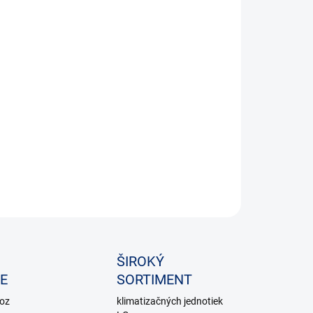
OPÝTAŤ SA
ŠIROKÝ
E
SORTIMENT
voz
klimatizačných jednotiek