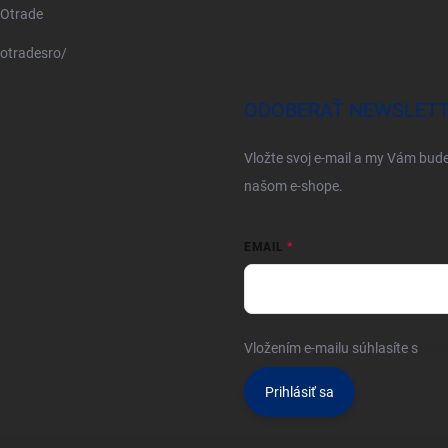
Otrade
otradesro/
ODOBERAŤ NEWSLET
Vložte svoj e-mail a my Vám bud
našom e-shope.
EMAIL
Vložením e-mailu súhlasíte s
pod
Prihlásiť sa