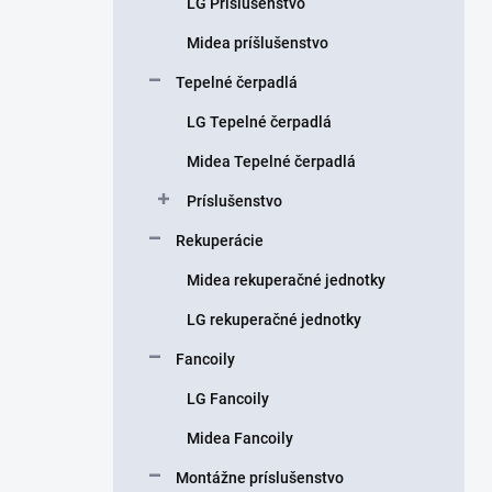
LG Príslušenstvo
e
l
Midea príšlušenstvo
Tepelné čerpadlá
LG Tepelné čerpadlá
Midea Tepelné čerpadlá
Príslušenstvo
Rekuperácie
Midea rekuperačné jednotky
LG rekuperačné jednotky
Fancoily
LG Fancoily
Midea Fancoily
Montážne príslušenstvo