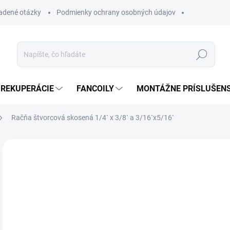
ladené otázky
Podmienky ochrany osobných údajov
Hľadať
REKUPERÁCIE
FANCOILY
MONTÁŽNE PRÍSLUŠEN
Račňa štvorcová skosená 1/4` x 3/8` a 3/16`x5/16`
Neohodnotené
Podrobnosti hodnotenia
ZNAČKA
SK
Račň
DETA