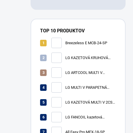
TOP 10 PRODUKTOV
Breezeless E MCB-24-SP
LG KAZETOVÁ KRUHOVÁ
MULTI V vnútorná jednotka
ARNU24GTYA4 VÝKON CH/V
LG ARTCOOL MULTI V
7,1/8,0 kW
vnútorná jednotka
ARNU15GSJR4, výkon ch/v
LG MULTI V PARAPETNÁ
4,5/5,0 kW
NEOPLÁŠTENÁ - vnútorná
jednotka ARNU07GCEU4
LG KAZETOVÁ MULTI V 2CST-
VÝKON CH/V 2,2/2,5 kW
vnútorná jednotka
ARNU12GTSC4 VÝKON CH/V
LG FANCOIL kazetová
3,6/4,0 kW
jednotka 4cst WF4A041CG0A
ch/v 4,1/4,5 kW
All Easy Pro MEX-18-SP