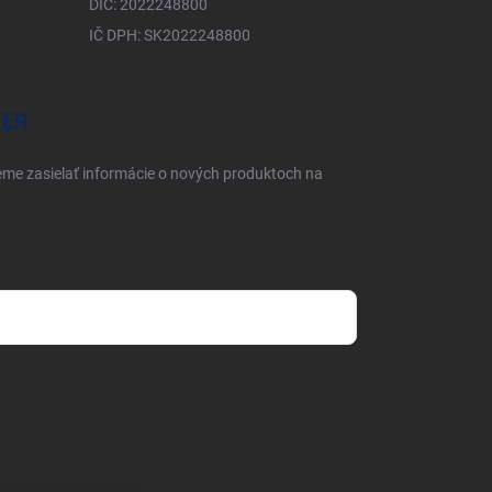
DIČ: 2022248800
IČ DPH: SK2022248800
TER
eme zasielať informácie o nových produktoch na
mienkami ochrany osobných údajov