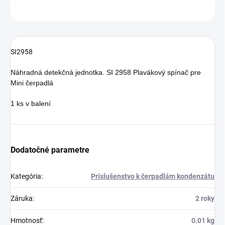
OPÝTAŤ SA
SI2958
Náhradná detekčná jednotka. SI 2958 Plavákový spínač pre
Mini čerpadlá
1 ks v balení
Dodatočné parametre
Kategória
:
Príslušenstvo k čerpadlám kondenzátu
Záruka
:
2 roky
Hmotnosť
:
0.01 kg