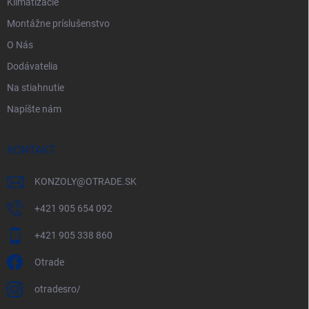
Klimatizácie
Montážne príslušenstvo
O Nás
Dodávatelia
Na stiahnutie
Napíšte nám
KONTAKT
KONZOLY
@
OTRADE.SK
+421 905 654 092
+421 905 338 860
Otrade
otradesro/