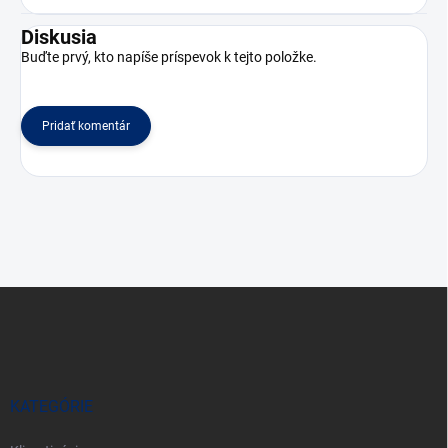
Diskusia
Buďte prvý, kto napíše príspevok k tejto položke.
Pridať komentár
Z
á
p
ä
t
i
KATEGÓRIE
e