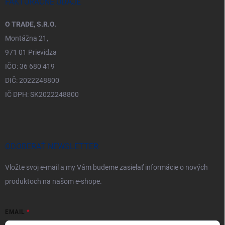
FAKTURAČNÉ ÚDAJE
O TRADE, S.R.O.
Montážna 21,
971 01 Prievidza
IČO: 36 680 419
DIČ: 2022248800
IČ DPH: SK2022248800
ODOBERAŤ NEWSLETTER
Vložte svoj e-mail a my Vám budeme zasielať informácie o nových
produktoch na našom e-shope.
EMAIL