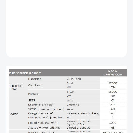
Ohrev vaničky kondenzátu
Ohrev kompresoru
Typ chladiva: R32
5 stupňový vonkajší ventilátor
DETAILNÉ INFORMÁCIE
OPÝTAŤ SA