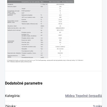
Dodatočné parametre
Kategória
:
Midea Tepelné čerpadlá
Záruka
:
3 roky