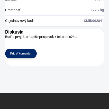
Hmotnosť
:
172.2 kg
Objednávkový kód
:
CMID002841
Diskusia
Buďte prvý, kto napíše príspevok k tejto položke.
Pridať komentár
Z
á
p