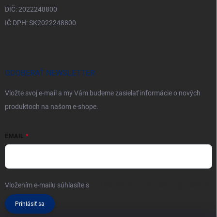
DIČ: 2022248800
IČ DPH: SK2022248800
ODOBERAŤ NEWSLETTER
Vložte svoj e-mail a my Vám budeme zasielať informácie o nových
produktoch na našom e-shope.
EMAIL
Vložením e-mailu súhlasíte s
podmienkami ochrany osobných údajov
Prihlásiť sa