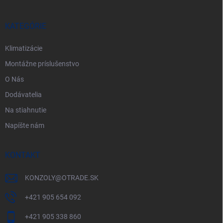
ä
t
i
KATEGÓRIE
e
Klimatizácie
Montážne príslušenstvo
O Nás
Dodávatelia
Na stiahnutie
Napíšte nám
KONTAKT
KONZOLY
@
OTRADE.SK
+421 905 654 092
+421 905 338 860