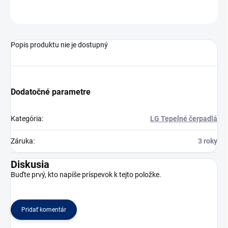
OPÝTAŤ SA
Popis produktu nie je dostupný
Dodatočné parametre
Kategória
:
LG Tepelné čerpadlá
Záruka
:
3 roky
Diskusia
Buďte prvý, kto napíše príspevok k tejto položke.
Pridať komentár