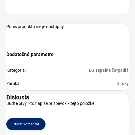
OPÝTAŤ SA
Popis produktu nie je dostupný
Dodatočné parametre
Kategória
:
LG Tepelné čerpadlá
Záruka
:
3 roky
Diskusia
Buďte prvý, kto napíše príspevok k tejto položke.
Pridať komentár