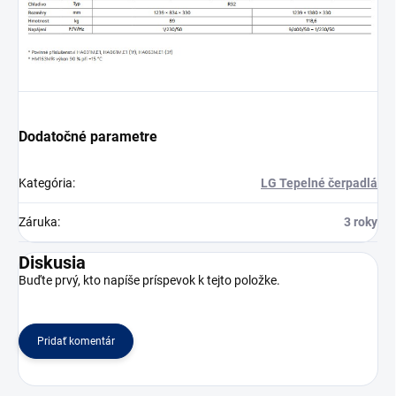
Dodatočné parametre
Kategória
:
LG Tepelné čerpadlá
Záruka
:
3 roky
Diskusia
Buďte prvý, kto napíše príspevok k tejto položke.
Pridať komentár