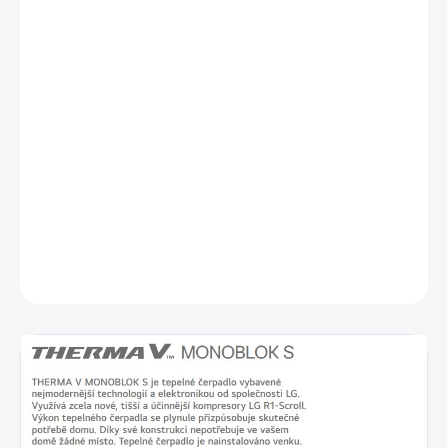
Výstupná teplota vody až 65 °C
Riadenie viacerých vykurovacích okruhov
Prevádzka do –25 °C
Moderné chladivo R32
Inteligentná klimatizácia v cene
Konštantný výkon do –15 °C*
Intuitívna regulácia v slovenskom jazyku
Farebný displej s dotykovým ovládaním
Rýchla a jednoduchá inštalácia
Integrovaná komunikácia MODBUS pre prepojenie so smart home
DETAILNÉ INFORMÁCIE
OPÝTAŤ SA