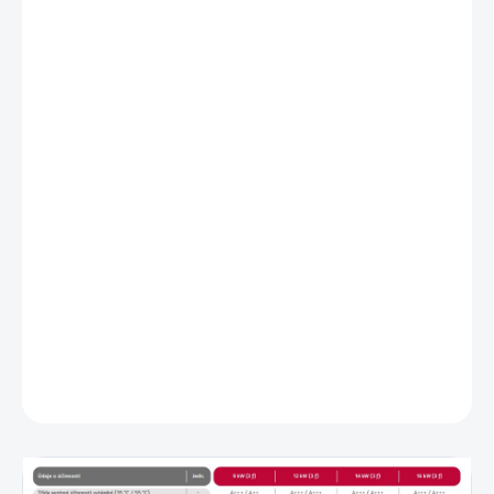
SÚČASŤOU BALENIA JE VNÚTORNÁ JEDNOTKA
HN1639HC.NK0
Výkonový rad so 4 veľkosťami od 9 do 16 kW pre rekonštruované
budovy aj novostavby
• Ekologické chladivo R290 s nízkym GWP 3,0
• Elegantný šedý dizajn, ktorý sa prispôsobí každému prostrediu
• Jeden z najtichších modelov na trhu s hlučnosťou len 49 dB(A)
pri modeloch s výkonom 12 kW
• Výstupná teplota až 75 °C
• Prevádzkový rozsah už od –28 °C
• Registrované v dotačných programoch CZ a SK
DETAILNÉ INFORMÁCIE
OPÝTAŤ SA