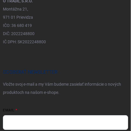
O TRADE, S.R.O.
Montážna 21,
971 01 Prievidza
IČO: 36 680 419
DIČ: 2022248800
IČ DPH: SK2022248800
ODOBERAŤ NEWSLETTER
Vložte svoj e-mail a my Vám budeme zasielať informácie o nových
produktoch na našom e-shope.
EMAIL