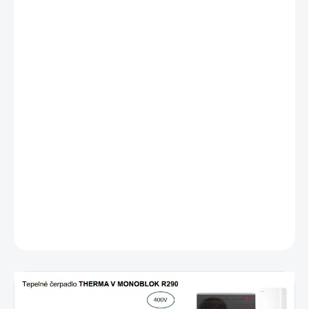
SÚČASŤOU BALENIA JE VNÚTORNÁ JEDNOTKA
HN1639HC.NK0
Prírodné chladivo R290 s nízkym potenciálom globálneho
otepľovania (GWP 3)
Žiadne práce na potrubí s chladivom
Trieda energetického štítku ErP LWT A+++/A+++ (35 °C / 55 °C)
Elegantný šedý dizajn, ktorý sa prispôsobí rôznym prostrediam
Vysoká výstupná teplota vody až 75 °C a široký prevádzkový
rozsah až do -28 °C okolitej teploty
Jeden z najtichších modelov na trhu (50 dB(A) pri 9kW modeloch)
DETAILNÉ INFORMÁCIE
OPÝTAŤ SA