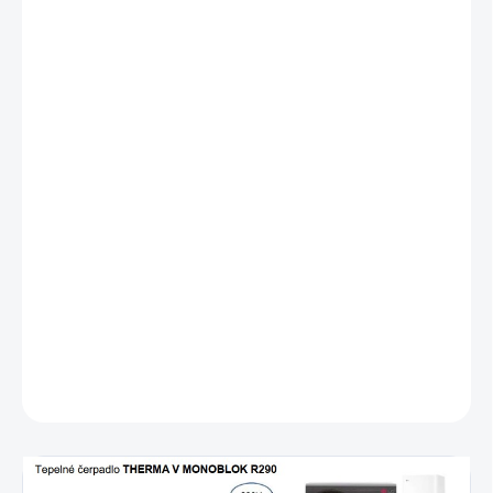
SÚČASŤOU BALENIA JE VNÚTORNÁ JEDNOTKA
HN1616HC.NK0
Prírodné chladivo R290 s nízkym potenciálom globálneho
otepľovania (GWP 3)
Žiadne práce na potrubí s chladivom
Trieda energetického štítku ErP LWT A+++/A+++ (35 °C / 55 °C)
Elegantný šedý dizajn, ktorý sa prispôsobí rôznym prostrediam
Vysoká výstupná teplota vody až 75 °C a široký prevádzkový
rozsah až do -28 °C okolitej teploty
Jeden z najtichších modelov na trhu (50 dB(A) pri 9kW
modeloch)
DETAILNÉ INFORMÁCIE
OPÝTAŤ SA