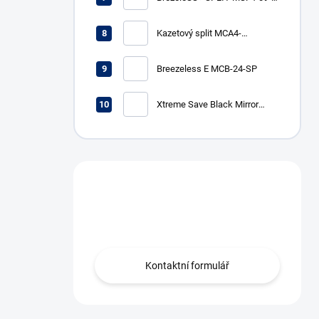
SP
Kazetový split MCA4-
12HRFNX (R32, 3,5 kW, s
breezeless funkciou)
Breezeless E MCB-24-SP
Xtreme Save Black Mirror
MG2X-12-BL-SP
Máte otázku?
Obráťte se na nás.
Kontaktní formulář