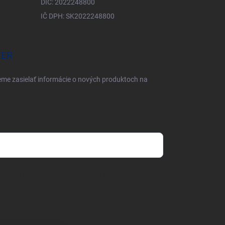
DIČ: 2022248800
IČ DPH: SK2022248800
TER
eme zasielať informácie o nových produktoch na
mienkami ochrany osobných údajov