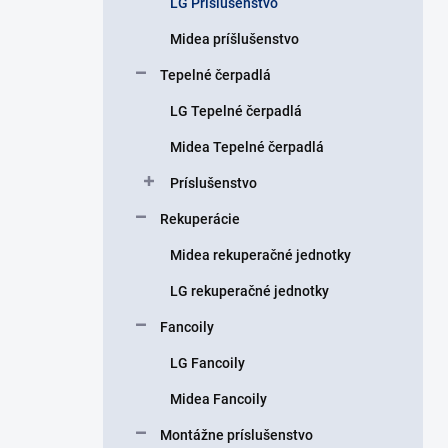
LG Príslušenstvo
e
l
Midea príšlušenstvo
Tepelné čerpadlá
LG Tepelné čerpadlá
Midea Tepelné čerpadlá
Príslušenstvo
Rekuperácie
Midea rekuperačné jednotky
LG rekuperačné jednotky
Fancoily
LG Fancoily
Midea Fancoily
Montážne príslušenstvo