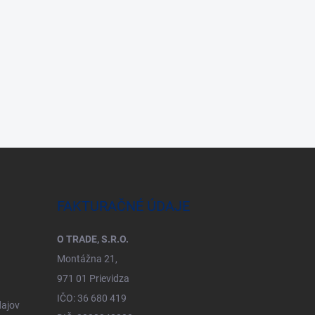
FAKTURAČNÉ ÚDAJE
O TRADE, S.R.O.
Montážna 21,
971 01 Prievidza
IČO: 36 680 419
ajov