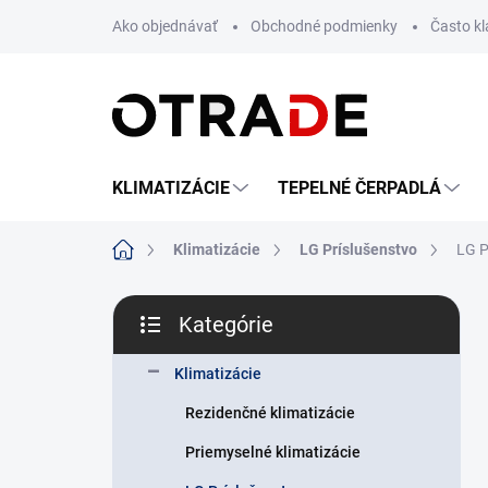
Prejsť
Ako objednávať
Obchodné podmienky
Často k
na
obsah
KLIMATIZÁCIE
TEPELNÉ ČERPADLÁ
Domov
Klimatizácie
LG Príslušenstvo
LG P
B
Kategórie
o
Preskočiť
č
kategórie
n
Klimatizácie
ý
Rezidenčné klimatizácie
p
a
Priemyselné klimatizácie
n