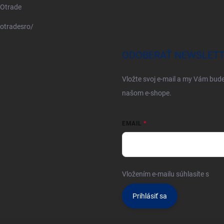
Otrade
otradesro/
ODOBERAŤ NEWSLET
Vložte svoj e-mail a my Vám bud
našom e-shope.
EMAIL
Vložením e-mailu súhlasíte s
pod
Prihlásiť sa