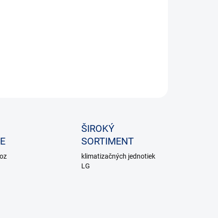
OPÝTAŤ SA
ŠIROKÝ
E
SORTIMENT
voz
klimatizačných jednotiek
LG