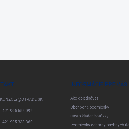
TAKT
INFORMÁCIE PRE VÁS
Ako objednávať
KONZOLY
@
OTRADE.SK
Obchodné podmienky
+421 905 654 092
Často kladené otázky
+421 905 338 860
Podmienky ochrany osobných úd