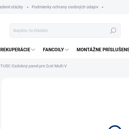
ladené otázky
Podmienky ochrany osobných údajov
Hľadať
REKUPERÁCIE
FANCOILY
MONTÁŽNE PRÍSLUŠEN
T-USC Ozdobný panel pre 2cst Multi V
Neohodnotené
Podrobnosti hodnotenia
ZNAČKA
MO
Dvoj
Typ 
Roz
Výko