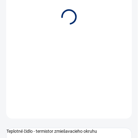
MOMENTÁLNE NEDOSTUPNÉ
DETAILNÉ INFORMÁCIE
OPÝTAŤ SA
Teplotné čidlo - termistor zmiešavacieho okruhu