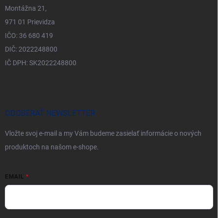
Montážna 21,
971 01 Prievidza
IČO: 36 680 419
DIČ: 2022248800
IČ DPH: SK2022248800
ODOBERAŤ NEWSLETTER
Vložte svoj e-mail a my Vám budeme zasielať informácie o nových
produktoch na našom e-shope.
EMAIL