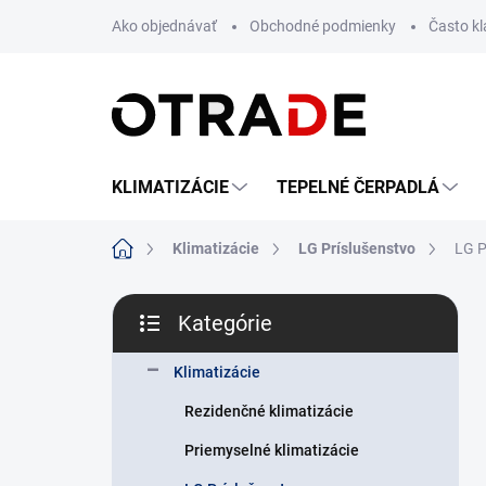
Prejsť
Ako objednávať
Obchodné podmienky
Často k
na
obsah
KLIMATIZÁCIE
TEPELNÉ ČERPADLÁ
Domov
Klimatizácie
LG Príslušenstvo
LG 
B
Kategórie
o
Preskočiť
č
kategórie
n
Klimatizácie
ý
Rezidenčné klimatizácie
p
a
Priemyselné klimatizácie
n