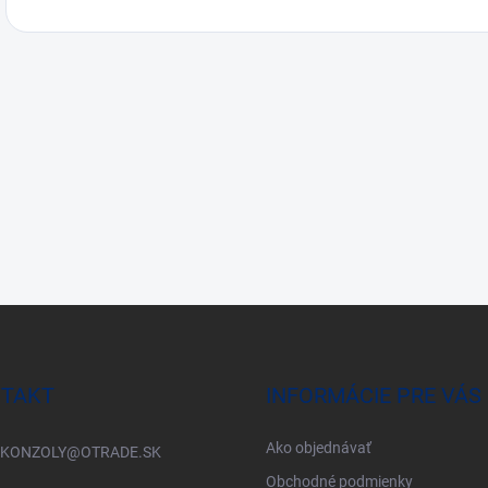
TAKT
INFORMÁCIE PRE VÁS
Ako objednávať
KONZOLY
@
OTRADE.SK
Obchodné podmienky