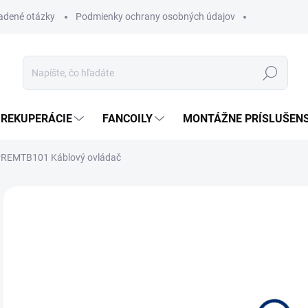
ladené otázky
Podmienky ochrany osobných údajov
Hľadať
REKUPERÁCIE
FANCOILY
MONTÁŽNE PRÍSLUŠEN
PREMTB101 Káblový ovládač
Neohodnotené
Podrobnosti hodnotenia
ZNAČKA
SK