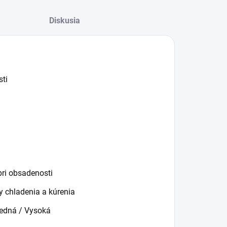
Diskusia
sti
pri obsadenosti
 chladenia a kúrenia
redná / Vysoká