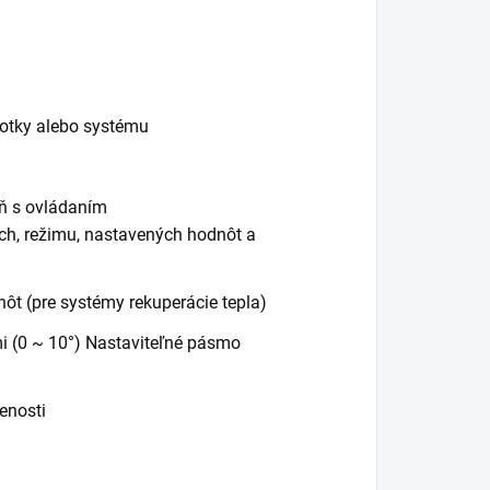
otky alebo systému
eň s ovládaním
h, režimu, nastavených hodnôt a
t (pre systémy rekuperácie tepla)
 (0 ~ 10°) Nastaviteľné pásmo
enosti