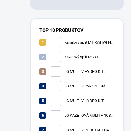
TOP 10 PRODUKTOV
Kanálový split MTI-55HWFN8-
SP (R32, 16,1 kW)
Kazetový split MCD1-
48HRFN8-W-SP (R32, 14,1
kW, s breezeless funkciou)
LG MULTI V HYDRO KIT
ARNH08GK3A4
vysokoteplotná jednotka
LG MULTI V PARAPETNÁ
VÝKON CH/V -/25,2 kW
OPLÁŠTENÁ - vnútorná
jednotka ARNU24GCFA4
LG MULTI V HYDRO KIT
VÝKON CH/V 7,1/8,0 kW
ARNH04GK2A4
strednoteplotná jednotka
LG KAZETOVÁ MULTI V 1CST-
VÝKON CH/V 12,3/13,8 kW
vnútorná jednotka
ARNU24GTTB4 VÝKON CH/V
LG MULTI V PODSTROPNÁ -
7,1/8,0 kW