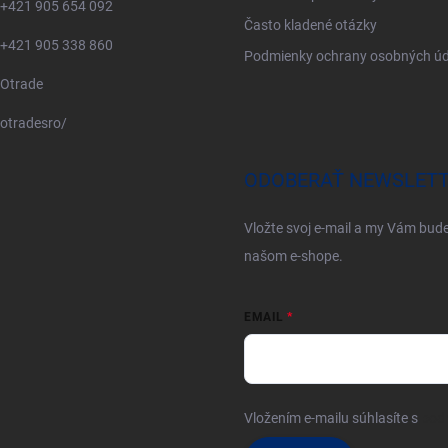
+421 905 654 092
Často kladené otázky
+421 905 338 860
Podmienky ochrany osobných úd
Otrade
otradesro/
ODOBERAŤ NEWSLET
Vložte svoj e-mail a my Vám bud
našom e-shope.
EMAIL
Vložením e-mailu súhlasíte s
pod