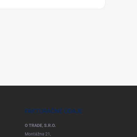
FAKTURAČNÉ ÚDAJE
O TRADE, S.R.O.
Montážna 21,