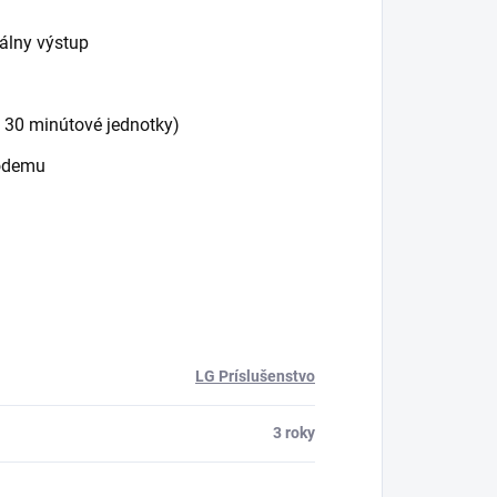
tálny výstup
, 30 minútové jednotky)
modemu
LG Príslušenstvo
3 roky