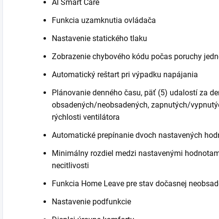
AI Smart Care
Funkcia uzamknutia ovládača
Nastavenie statického tlaku
Zobrazenie chybového kódu počas poruchy jedn
Automatický reštart pri výpadku napájania
Plánovanie denného času, päť (5) udalostí za d
obsadených/neobsadených, zapnutých/vypnutýc
rýchlosti ventilátora
Automatické prepínanie dvoch nastavených hodnô
Minimálny rozdiel medzi nastavenými hodnotami
necitlivosti
Funkcia Home Leave pre stav dočasnej neobsad
Nastavenie podfunkcie