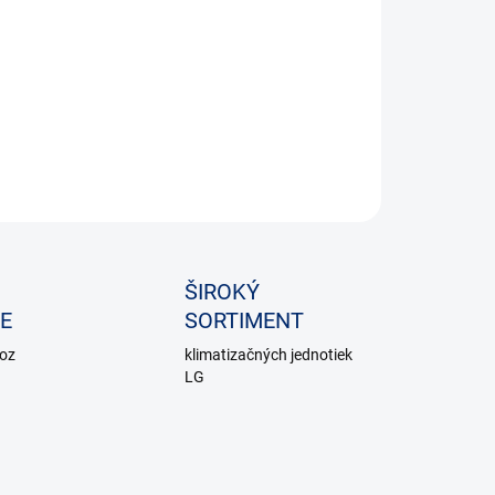
Prevádzka zapnutá / vypnutá stavová LED
ILNÉ INFORMÁCIE
OPÝTAŤ SA
ŠIROKÝ
E
SORTIMENT
voz
klimatizačných jednotiek
LG