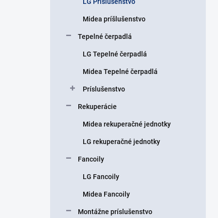
LG Príslušenstvo
e
l
Midea príšlušenstvo
Tepelné čerpadlá
LG Tepelné čerpadlá
Midea Tepelné čerpadlá
Príslušenstvo
Rekuperácie
Midea rekuperačné jednotky
LG rekuperačné jednotky
Fancoily
LG Fancoily
Midea Fancoily
Montážne príslušenstvo