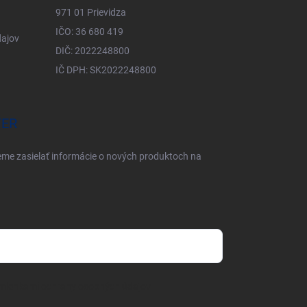
971 01 Prievidza
IČO: 36 680 419
ajov
DIČ: 2022248800
IČ DPH: SK2022248800
TER
eme zasielať informácie o nových produktoch na
mienkami ochrany osobných údajov