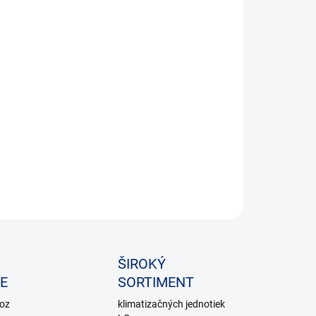
Vyššia účinnosť
ILNÉ INFORMÁCIE
OPÝTAŤ SA
ŠIROKÝ
E
SORTIMENT
voz
klimatizačných jednotiek