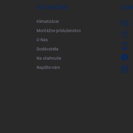
ä
KATEGÓRIE
KON
t
i
Klimatizácie
e
Montážne príslušenstvo
O Nás
Dodávatelia
Na stiahnutie
Napíšte nám