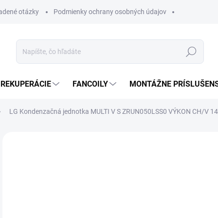
ladené otázky
Podmienky ochrany osobných údajov
Hľadať
REKUPERÁCIE
FANCOILY
MONTÁŽNE PRÍSLUŠEN
LG Kondenzačná jednotka MULTI V S ZRUN050LSS0 VÝKON CH/V 14
Neohodnotené
Podrobnosti hodnotenia
ZNAČKA
SK