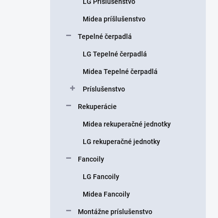
LG Príslušenstvo
e
l
Midea príšlušenstvo
Tepelné čerpadlá
LG Tepelné čerpadlá
Midea Tepelné čerpadlá
Príslušenstvo
Rekuperácie
Midea rekuperačné jednotky
LG rekuperačné jednotky
Fancoily
LG Fancoily
Midea Fancoily
Montážne príslušenstvo