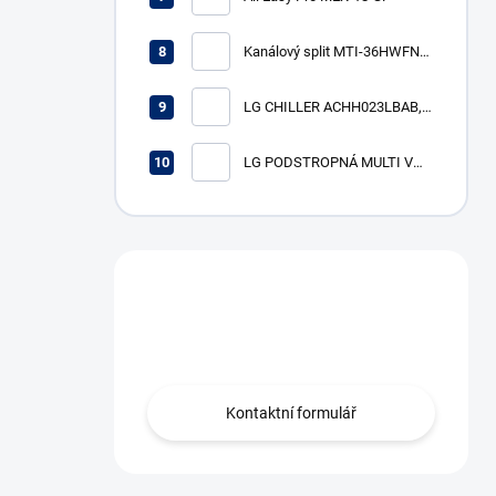
Kanálový split MTI-36HWFN8-
SP (R32, 10,6 kW)
LG CHILLER ACHH023LBAB,
VÝKON CH/V 74/82 KW
LG PODSTROPNÁ MULTI V
vnútorná jednotka
ARNU18GV1A4, výkon ch/v
5,6/6,3 kW
Máte otázku?
Obráťte se na nás.
Kontaktní formulář