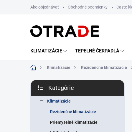
Prejsť
Ako objednávať
Obchodné podmienky
Často k
na
obsah
KLIMATIZÁCIE
TEPELNÉ ČERPADLÁ
Domov
Klimatizácie
Rezidenčné klimatizácie
B
Kategórie
o
Preskočiť
č
kategórie
n
Klimatizácie
ý
Rezidenčné klimatizácie
p
a
Priemyselné klimatizácie
n