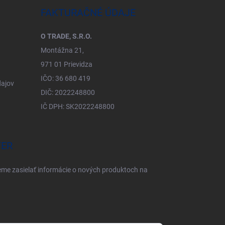
FAKTURAČNÉ ÚDAJE
O TRADE, S.R.O.
Montážna 21,
971 01 Prievidza
IČO: 36 680 419
ajov
DIČ: 2022248800
IČ DPH: SK2022248800
TER
eme zasielať informácie o nových produktoch na