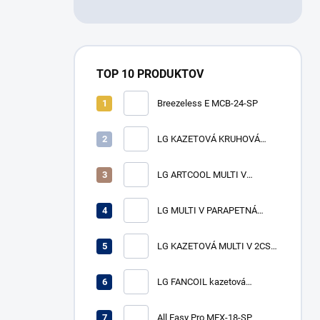
TOP 10 PRODUKTOV
Breezeless E MCB-24-SP
LG KAZETOVÁ KRUHOVÁ
MULTI V vnútorná jednotka
ARNU24GTYA4 VÝKON CH/V
LG ARTCOOL MULTI V
7,1/8,0 kW
vnútorná jednotka
ARNU15GSJR4, výkon ch/v
LG MULTI V PARAPETNÁ
4,5/5,0 kW
NEOPLÁŠTENÁ - vnútorná
jednotka ARNU07GCEU4
LG KAZETOVÁ MULTI V 2CST-
VÝKON CH/V 2,2/2,5 kW
vnútorná jednotka
ARNU12GTSC4 VÝKON CH/V
LG FANCOIL kazetová
3,6/4,0 kW
jednotka 4cst WF4A041CG0A
ch/v 4,1/4,5 kW
All Easy Pro MEX-18-SP