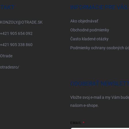
TAKT
INFORMÁCIE PRE VÁS
Ako objednávať
KONZOLY
@
OTRADE.SK
Obchodné podmienky
+421 905 654 092
Často kladené otázky
+421 905 338 860
Podmienky ochrany osobných úd
Otrade
otradesro/
ODOBERAŤ NEWSLET
Vložte svoj e-mail a my Vám bud
našom e-shope.
EMAIL