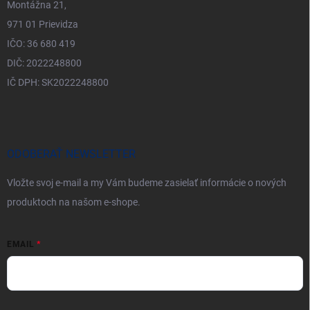
Montážna 21,
971 01 Prievidza
IČO: 36 680 419
DIČ: 2022248800
IČ DPH: SK2022248800
ODOBERAŤ NEWSLETTER
Vložte svoj e-mail a my Vám budeme zasielať informácie o nových
produktoch na našom e-shope.
EMAIL