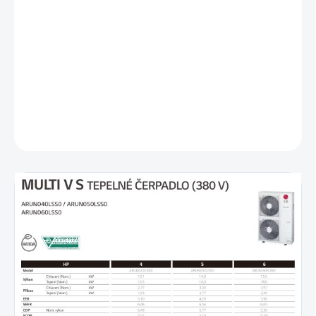
Úspora energie (inteligentné riadenie záťaže,
optimalizovaný výmenník tepla)
Spoľahlivé komponenty pre chladivo
Rebrá odolné voči korózii Black Fin
Kompaktné rozmery a nízka hmotnosť
DETAILNÉ INFORMÁCIE
OPÝTAŤ SA