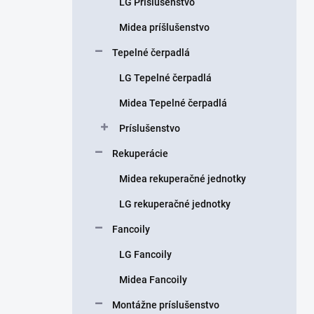
LG Príslušenstvo
e
l
Midea príšlušenstvo
Tepelné čerpadlá
LG Tepelné čerpadlá
Midea Tepelné čerpadlá
Príslušenstvo
Rekuperácie
Midea rekuperačné jednotky
LG rekuperačné jednotky
Fancoily
LG Fancoily
Midea Fancoily
Montážne príslušenstvo