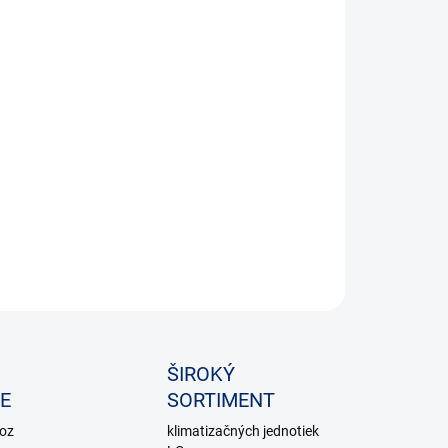
Čistenie vzduchu
Vymeniteľný kryt s dvojitými lamelami
ILNÉ INFORMÁCIE
OPÝTAŤ SA
ŠIROKÝ
E
SORTIMENT
voz
klimatizačných jednotiek