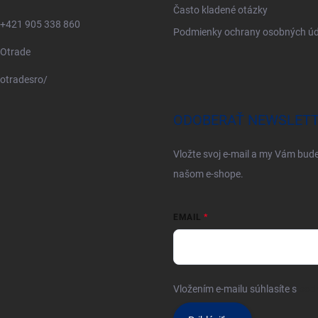
Často kladené otázky
+421 905 338 860
Podmienky ochrany osobných úd
Otrade
otradesro/
ODOBERAŤ NEWSLET
Vložte svoj e-mail a my Vám bud
našom e-shope.
EMAIL
Vložením e-mailu súhlasíte s
pod