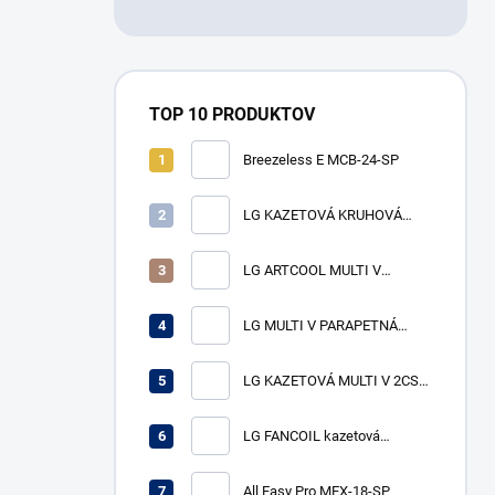
TOP 10 PRODUKTOV
Breezeless E MCB-24-SP
LG KAZETOVÁ KRUHOVÁ
MULTI V vnútorná jednotka
ARNU24GTYA4 VÝKON CH/V
LG ARTCOOL MULTI V
7,1/8,0 kW
vnútorná jednotka
ARNU15GSJR4, výkon ch/v
LG MULTI V PARAPETNÁ
4,5/5,0 kW
NEOPLÁŠTENÁ - vnútorná
jednotka ARNU07GCEU4
LG KAZETOVÁ MULTI V 2CST-
VÝKON CH/V 2,2/2,5 kW
vnútorná jednotka
ARNU12GTSC4 VÝKON CH/V
LG FANCOIL kazetová
3,6/4,0 kW
jednotka 4cst WF4A041CG0A
ch/v 4,1/4,5 kW
All Easy Pro MEX-18-SP