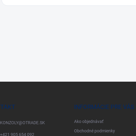
TAKT
INFORMÁCIE PRE VÁS
Ako objednávať
KONZOLY
@
OTRADE.SK
Obchodné podmienky
+421 905 654 092