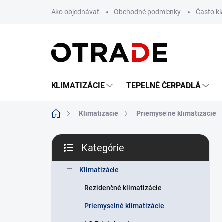
Prejsť
Ako objednávať
Obchodné podmienky
Často k
na
obsah
KLIMATIZÁCIE
TEPELNÉ ČERPADLÁ
Domov
Klimatizácie
Priemyselné klimatizácie
B
Kategórie
o
Preskočiť
č
kategórie
n
Klimatizácie
ý
Rezidenčné klimatizácie
p
a
Priemyselné klimatizácie
n