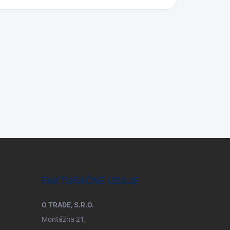
FAKTURAČNÉ ÚDAJE
O TRADE, S.R.O.
Montážna 21,