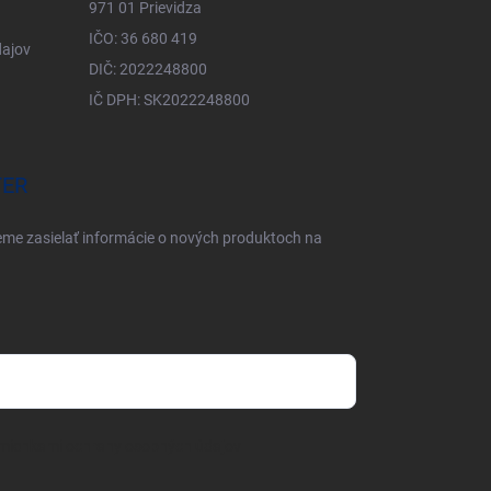
971 01 Prievidza
IČO: 36 680 419
ajov
DIČ: 2022248800
IČ DPH: SK2022248800
TER
eme zasielať informácie o nových produktoch na
mienkami ochrany osobných údajov