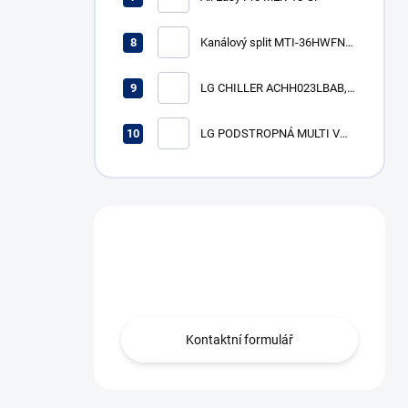
Kanálový split MTI-36HWFN8-
SP (R32, 10,6 kW)
LG CHILLER ACHH023LBAB,
VÝKON CH/V 74/82 KW
LG PODSTROPNÁ MULTI V
vnútorná jednotka
ARNU18GV1A4, výkon ch/v
5,6/6,3 kW
Máte otázku?
Obráťte se na nás.
Kontaktní formulář