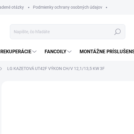
ladené otázky
Podmienky ochrany osobných údajov
Hľadať
REKUPERÁCIE
FANCOILY
MONTÁŽNE PRÍSLUŠEN
LG KAZETOVÁ UT42F VÝKON CH/V 12,1/13,5 KW 3F
Neohodnotené
Podrobnosti hodnotenia
ZNAČKA
SK