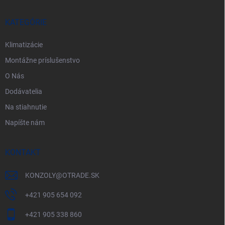
ä
t
i
KATEGÓRIE
e
Klimatizácie
Montážne príslušenstvo
O Nás
Dodávatelia
Na stiahnutie
Napíšte nám
KONTAKT
KONZOLY
@
OTRADE.SK
+421 905 654 092
+421 905 338 860