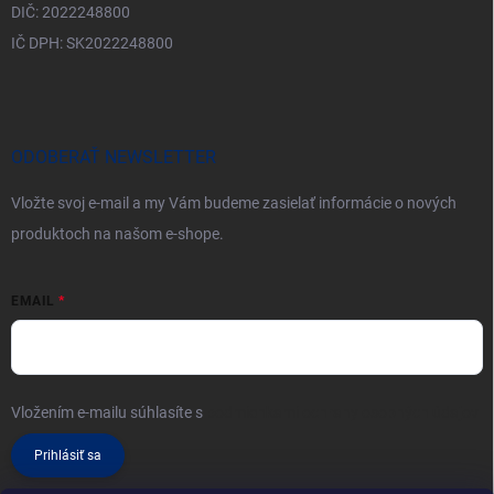
DIČ: 2022248800
IČ DPH: SK2022248800
ODOBERAŤ NEWSLETTER
Vložte svoj e-mail a my Vám budeme zasielať informácie o nových
produktoch na našom e-shope.
EMAIL
Vložením e-mailu súhlasíte s
podmienkami ochrany osobných údajov
Prihlásiť sa