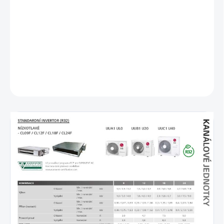
Zabudované čerpadlo kondenzátu
Nízka hlučnosť
Energetická trieda A++/A+
Antibakteriálny filter
DETAILNÉ INFORMÁCIE
OPÝTAŤ SA