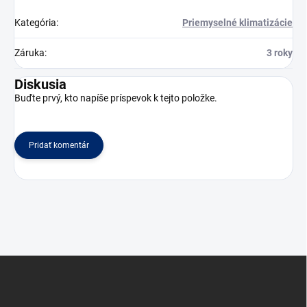
Kategória
:
Priemyselné klimatizácie
Záruka
:
3 roky
Diskusia
Buďte prvý, kto napíše príspevok k tejto položke.
Pridať komentár
Z
á
p