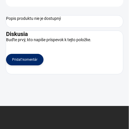
Popis produktu nie je dostupný
Diskusia
Buďte prvý, kto napíše príspevok k tejto položke.
Pridať komentár
Z
á
p
ä