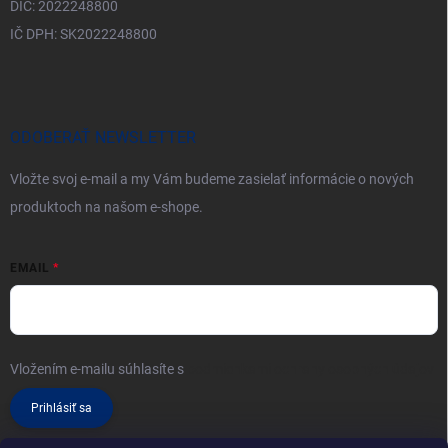
DIČ: 2022248800
IČ DPH: SK2022248800
ODOBERAŤ NEWSLETTER
Vložte svoj e-mail a my Vám budeme zasielať informácie o nových
produktoch na našom e-shope.
EMAIL
Vložením e-mailu súhlasíte s
podmienkami ochrany osobných údajov
Prihlásiť sa