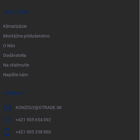
t
i
KATEGÓRIE
e
Klimatizácie
Montážne príslušenstvo
O Nás
Dodávatelia
Na stiahnutie
Napíšte nám
KONTAKT
KONZOLY
@
OTRADE.SK
+421 905 654 092
+421 905 338 860