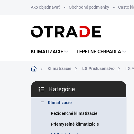
Prejsť
Ako objednávať
Obchodné podmienky
Často k
na
obsah
KLIMATIZÁCIE
TEPELNÉ ČERPADLÁ
Domov
Klimatizácie
LG Príslušenstvo
LG A
B
Kategórie
o
Preskočiť
č
kategórie
n
Klimatizácie
ý
Rezidenčné klimatizácie
p
a
Priemyselné klimatizácie
n