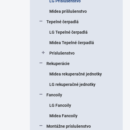
LG Príslušenstvo
e
l
Midea príšlušenstvo
Tepelné čerpadlá
LG Tepelné čerpadlá
Midea Tepelné čerpadlá
Príslušenstvo
Rekuperácie
Midea rekuperačné jednotky
LG rekuperačné jednotky
Fancoily
LG Fancoily
Midea Fancoily
Montážne príslušenstvo