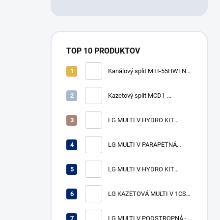
TOP 10 PRODUKTOV
Kanálový split MTI-55HWFN8-
SP (R32, 16,1 kW)
Kazetový split MCD1-
48HRFN8-W-SP (R32, 14,1
kW, s breezeless funkciou)
LG MULTI V HYDRO KIT
ARNH08GK3A4
vysokoteplotná jednotka
LG MULTI V PARAPETNÁ
VÝKON CH/V -/25,2 kW
OPLÁŠTENÁ - vnútorná
jednotka ARNU24GCFA4
LG MULTI V HYDRO KIT
VÝKON CH/V 7,1/8,0 kW
ARNH04GK2A4
strednoteplotná jednotka
LG KAZETOVÁ MULTI V 1CST-
VÝKON CH/V 12,3/13,8 kW
vnútorná jednotka
ARNU24GTTB4 VÝKON CH/V
LG MULTI V PODSTROPNÁ -
7,1/8,0 kW