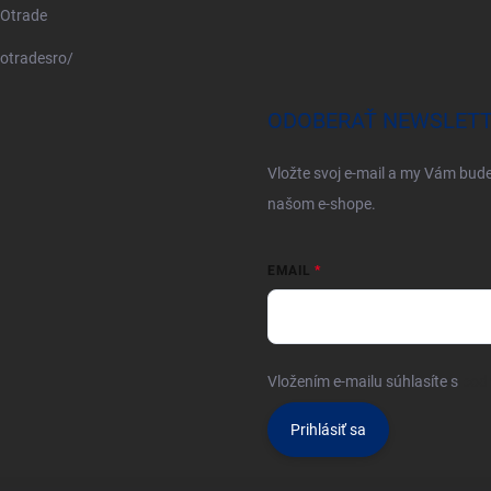
Otrade
otradesro/
ODOBERAŤ NEWSLET
Vložte svoj e-mail a my Vám bud
našom e-shope.
EMAIL
Vložením e-mailu súhlasíte s
pod
Prihlásiť sa