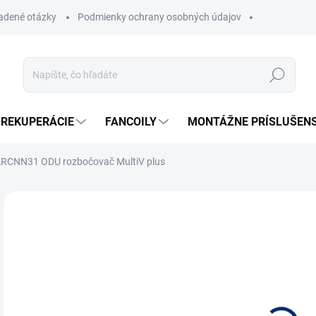
ladené otázky
Podmienky ochrany osobných údajov
Hľadať
REKUPERÁCIE
FANCOILY
MONTÁŽNE PRÍSLUŠEN
RCNN31 ODU rozbočovač MultiV plus
Neohodnotené
Podrobnosti hodnotenia
ZNAČKA
SK
Posk
Izol