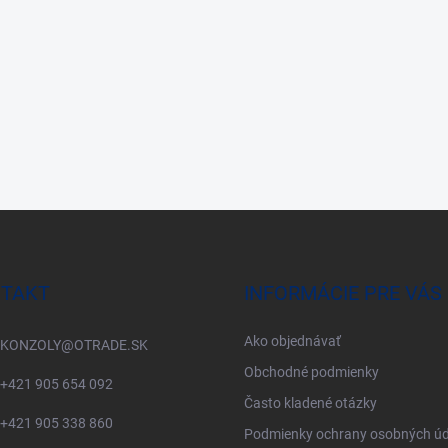
TAKT
INFORMÁCIE PRE VÁS
Ako objednávať
KONZOLY
@
OTRADE.SK
Obchodné podmienky
+421 905 654 092
Často kladené otázky
+421 905 338 860
Podmienky ochrany osobných úd