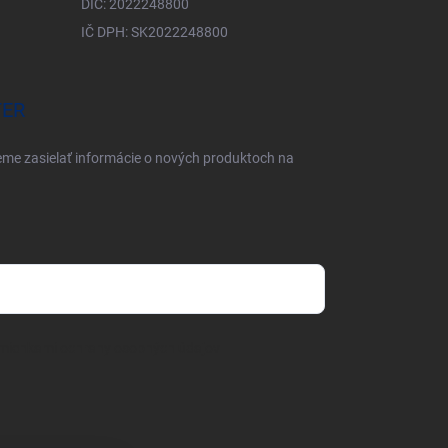
DIČ: 2022248800
IČ DPH: SK2022248800
TER
eme zasielať informácie o nových produktoch na
mienkami ochrany osobných údajov