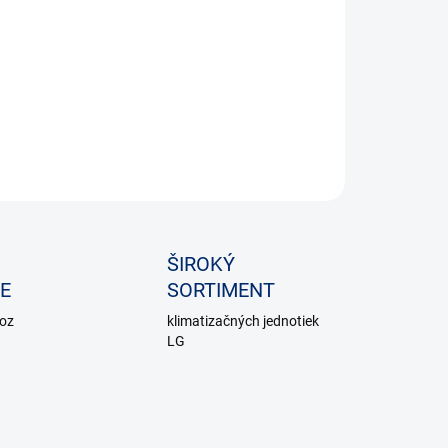
OPÝTAŤ SA
ŠIROKÝ
E
SORTIMENT
voz
klimatizačných jednotiek
LG