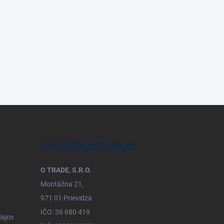
FAKTURAČNÉ ÚDAJE
O TRADE, S.R.O.
Montážna 21,
971 01 Prievidza
IČO: 36 680 419
ajov