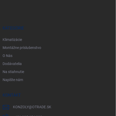
á
p
ä
t
i
KATEGÓRIE
e
Klimatizácie
Montážne príslušenstvo
O Nás
Dodávatelia
Na stiahnutie
Napíšte nám
KONTAKT
KONZOLY
@
OTRADE.SK