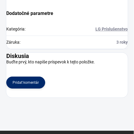
Dodatočné parametre
Kategória
:
LG Príslušenstvo
Záruka
:
3 roky
Diskusia
Buďte prvý, kto napíše príspevok k tejto položke.
Pridať komentár
Z