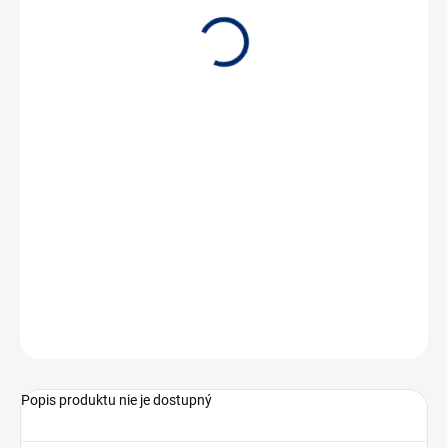
SKLADOM
Filter F7 pre ventilátory rekuperujúce energiu.
OPÝTAŤ SA
Popis produktu nie je dostupný