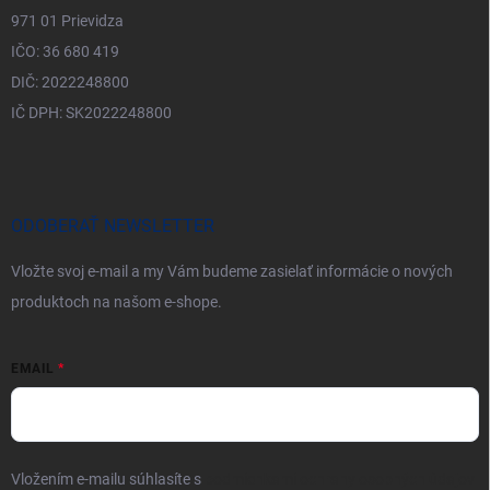
971 01 Prievidza
IČO: 36 680 419
DIČ: 2022248800
IČ DPH: SK2022248800
ODOBERAŤ NEWSLETTER
Vložte svoj e-mail a my Vám budeme zasielať informácie o nových
produktoch na našom e-shope.
EMAIL
Vložením e-mailu súhlasíte s
podmienkami ochrany osobných údajov