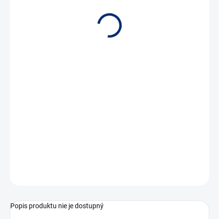
SKLADOM
IO Modul pre pripojenie ďalších portov pre vstupné či výstupné
zariadenia medzi ovládač a klimatizačnú jednotku.
OPÝTAŤ SA
Popis produktu nie je dostupný