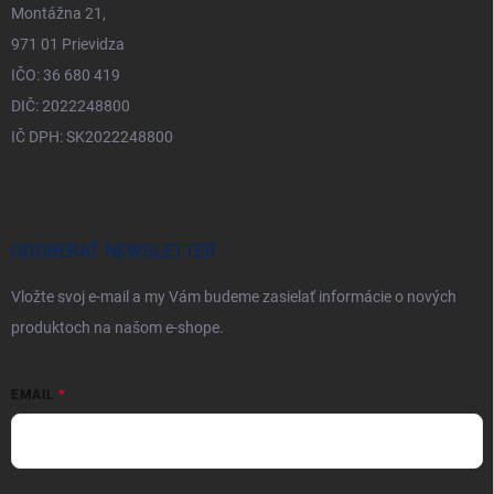
Montážna 21,
971 01 Prievidza
IČO: 36 680 419
DIČ: 2022248800
IČ DPH: SK2022248800
ODOBERAŤ NEWSLETTER
Vložte svoj e-mail a my Vám budeme zasielať informácie o nových
produktoch na našom e-shope.
EMAIL