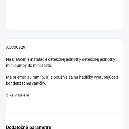
DETAILNÉ INFORMÁCIE
OPÝTAŤ SA
ACC00929
Na uľahčenie inštalácie detekčnej jednotky detekčnej jednotky
mini pumpy do mini splitu.
Má priemer 16 mm (5/8) a používa sa na hadičky vystupujúce z
kondenzačnej vaničky.
3 ks v balení
Dodatočné parametre