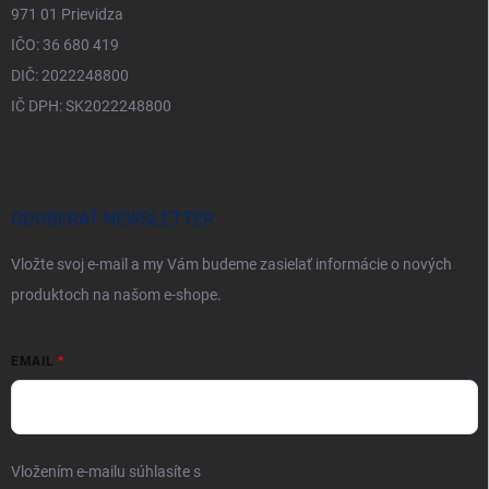
971 01 Prievidza
IČO: 36 680 419
DIČ: 2022248800
IČ DPH: SK2022248800
ODOBERAŤ NEWSLETTER
Vložte svoj e-mail a my Vám budeme zasielať informácie o nových
produktoch na našom e-shope.
EMAIL
Vložením e-mailu súhlasíte s
podmienkami ochrany osobných údajov