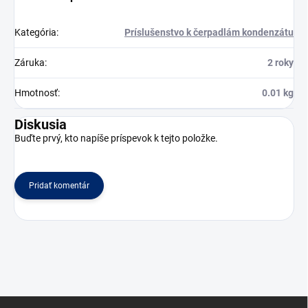
Kategória
:
Príslušenstvo k čerpadlám kondenzátu
Záruka
:
2 roky
Hmotnosť
:
0.01 kg
Diskusia
Buďte prvý, kto napíše príspevok k tejto položke.
Pridať komentár
Z