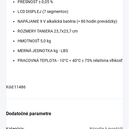
PRESNOSŤ ± 0,05 %
LCD DISPLEJ (7 segmentov)
NAPÁJANIE 9 V alkalická batéria (> 80 hodín prevádzky)
ROZMERY TANIERA 23,7x23,7 cm
HMOTNOSŤ 5,0 kg
MERNÁ JEDNOTKA kg - LBS
PRACOVNÁ TEPLOTA - 10°C ÷ 40°C ≤ 75% relatívna vlhkosť
Kód:11486
Dodatočné parametre
Kategória
:
Náradie k montáži