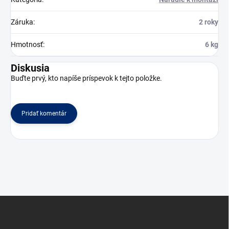
Záruka
:
2 roky
Hmotnosť
:
6 kg
Diskusia
Buďte prvý, kto napíše príspevok k tejto položke.
Pridať komentár
Z
á
p