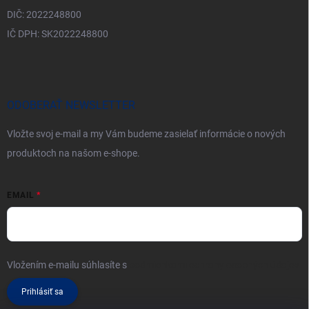
DIČ: 2022248800
IČ DPH: SK2022248800
ODOBERAŤ NEWSLETTER
Vložte svoj e-mail a my Vám budeme zasielať informácie o nových
produktoch na našom e-shope.
EMAIL
Vložením e-mailu súhlasíte s
podmienkami ochrany osobných údajov
Prihlásiť sa