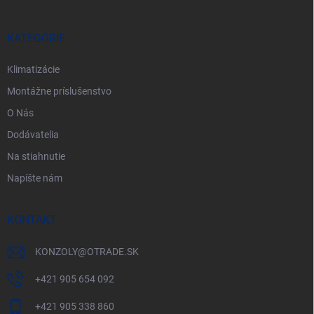
ä
t
i
KATEGÓRIE
e
Klimatizácie
Montážne príslušenstvo
O Nás
Dodávatelia
Na stiahnutie
Napíšte nám
KONTAKT
KONZOLY
@
OTRADE.SK
+421 905 654 092
+421 905 338 860